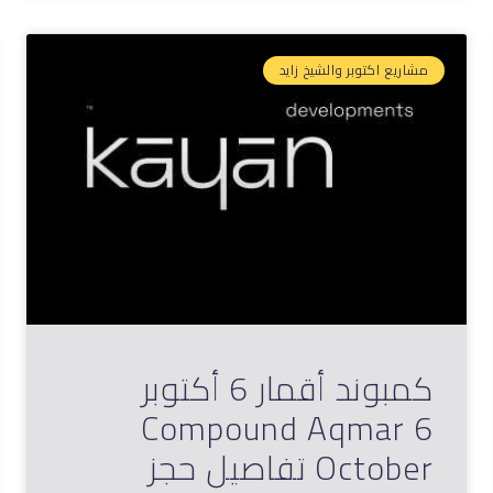
مشاريع اكتوبر والشيخ زايد
كمبوند أقمار 6 أكتوبر
Compound Aqmar 6
October تفاصيل حجز