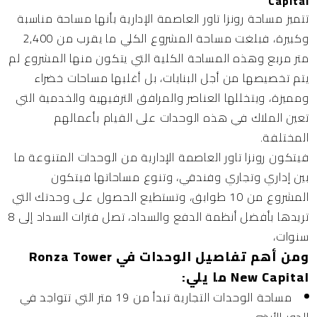
Capital
تتميز مساحة رونزا تاور العاصمة الإدارية بأنها مساحة مناسبة
وكبيرة، فبلغت مساحة المشروع الكلي ما يقرب من 2,400
متر مربع وهذه المساحة الكلية التي يتكون منها المشروع لم
يتم تخصيصها من أجل البنايات، بل أغلبها مساحات خضراء
ومميزة، ويتخللها العناصر والمرافق الترفيهية والخدمية التي
تعين الملاك في هذه الوحدات على القيام بأعمالهم
المختلفة.
فيتكون رونزا تاور
العاصمة الإدارية
من الوحدات المتنوعة ما
بين إداري وتجاري وفندقي، وتنوع مساحاتها فيتكون
المشروع من 10 طوابق، وتستطيع الحصول على وحدتك التي
تريدها بأفضل أنظمة الدفع والسداد، تصل فترات السداد إلى 8
سنوات،
ومن أهم تفاصيل الوحدات في Ronza Tower
New Capital ما يلي:
مساحة الوحدات التجارية تبدأ من 19 متر التي تتواجد في
الدور الأرضي.