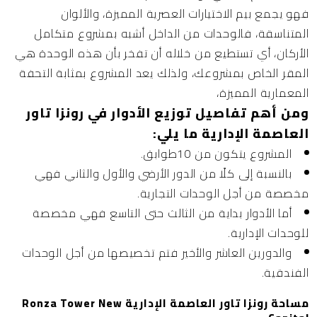
فهو يجمع بيم الاختيارات العصرية المميزة، والألوان
المتناسقة، فالوحدات من الداخل أشبه بمشروع متكامل
الأركان، أي تستطيع من خلاله أن تفخر بأن هذه الوحدة هي
المقر الخاص بمشروعك، ولذلك يعد المشروع بمثابة التحفة
المعمارية المميزة،
ومن أهم تفاصيل توزيع الأدوار في رونزا تاور
العاصمة الإدارية ما يلي:
المشروع يتكون من 10طوابق.
بالنسبة إلى كلًا من الدور الأرضي والأول والثاني فهي
مخصصة من أجل الوحدات التجارية.
أما الأدوار بداية من الثالث حتى التاسع فهي مخصصة
للوحدات الإدارية.
والدورين العاشر والأخير فتم تخصيصها من أجل الوحدات
الفندقية.
مساحة رونزا تاور العاصمة الإدارية Ronza Tower New