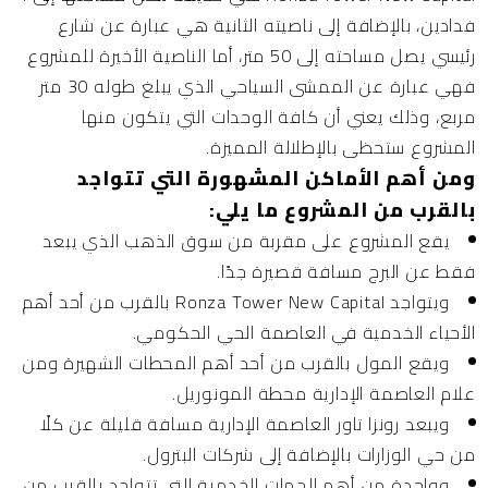
فدادين، بالإضافة إلى ناصيته الثانية هي عبارة عن شارع
رئيسي يصل مساحته إلى 50 متر، أما الناصية الأخيرة للمشروع
فهي عبارة عن الممشى السياحي الذي يبلغ طوله 30 متر
مربع، وذلك يعني أن كافة الوحدات التي يتكون منها
المشروع ستحظى بالإطلالة المميزة.
ومن أهم الأماكن المشهورة التي تتواجد
بالقرب من المشروع ما يلي:
يقع المشروع على مقربة من سوق الذهب الذي يبعد
فقط عن البرج مسافة قصيرة جدًا.
ويتواجد Ronza Tower New Capital بالقرب من أحد أهم
الأحياء الخدمية في العاصمة الحي الحكومي.
ويقع المول بالقرب من أحد أهم المحطات الشهيرة ومن
علام العاصمة الإدارية محطة المونوريل.
ويبعد رونزا تاور العاصمة الإدارية مسافة قليلة عن كلًا
من حي الوزارات بالإضافة إلى شركات البترول.
وواحدة من أهم الجهات الخدمية التي تتواجد بالقرب من