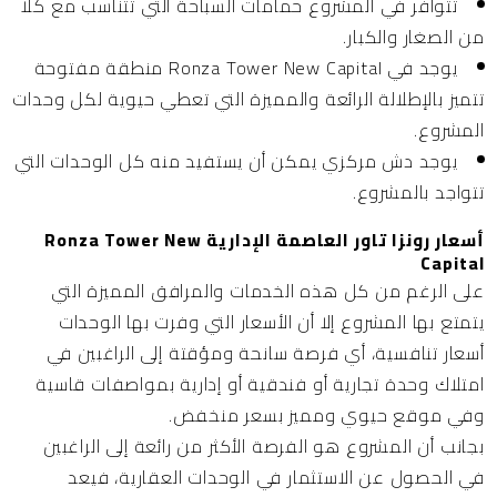
تتوافر في المشروع حمامات السباحة التي تتناسب مع كلًا
من الصغار والكبار.
يوجد في Ronza Tower New Capital منطقة مفتوحة
تتميز بالإطلالة الرائعة والمميزة التي تعطي حيوية لكل وحدات
المشروع.
يوجد دش مركزي يمكن أن يستفيد منه كل الوحدات التي
تتواجد بالمشروع.
أسعار رونزا تاور العاصمة الإدارية Ronza Tower New
Capital
على الرغم من كل هذه الخدمات والمرافق المميزة التي
يتمتع بها المشروع إلا أن الأسعار التي وفرت بها الوحدات
أسعار تنافسية، أي فرصة سانحة ومؤقتة إلى الراغبين في
امتلاك وحدة تجارية أو فندقية أو إدارية بمواصفات قاسية
وفي موقع حيوي ومميز بسعر منخفض.
بجانب أن المشروع هو الفرصة الأكثر من رائعة إلى الراغبين
في الحصول عن الاستثمار في الوحدات العقارية، فيعد