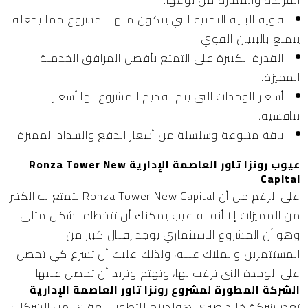
قوية البنية التحتية التي يتكون منها المشروع مما يجعله
يتمتع بالبنيان القوي.
القدرة الكبيرة على التمتع بأفضل المرافق الخدمية
المميزة.
أسعار الوحدات التي يتم تقديم المشروع بها أسعار
تنافسية.
باقة متنوعة وسلسلة من أسعار الدفع والسداد المميزة.
عيوب رونزا تاور العاصمة الإدارية Ronza Tower New
Capital
على الرغم من أن Ronza Tower New Capital يتمتع به الكثير
من المميزات إلا أنه به عيب يمكنك أن تتخطاه بشكل مثالي
وهو أن المشروع الاستثماري يوجد إقبال كبير من
المستثمرين والملاك عليه، ولذلك عليك أن تسرع كي تحصل
على الوحدة التي ترغب بها، وتهتم وتريد أن تحصل عليها.
الشركة المطورة لمشروع رونزا تاور العاصمة الإدارية
تعدر
شركة خالد صبري هولدينج للتطوير العقاي
من الشركات