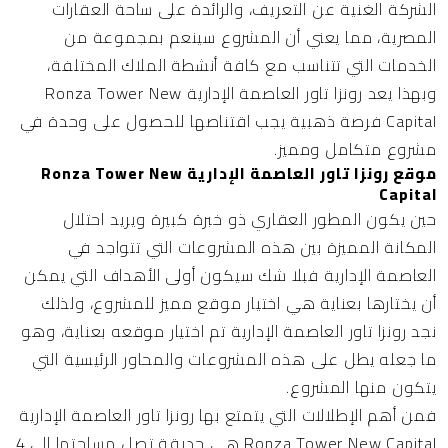
الشركة الغنية عن التعريف، والرائدة على ساحة العقارات
المصرية، مما يعني أن المشروع سينعم بمجموعة من
الخدمات التي تتناسب مع كافة أنشطة الملاك المختلفة،
وبهذا يعد رونزا تاور العاصمة الإدارية Ronza Tower New
Capital فرصة ذهبية يجب اقتناصها للحصول على وحدة في
مشروع متكامل ومميز.
موقع رونزا تاور العاصمة الإدارية Ronza Tower New
Capital
حين يكون المطور العقاري ذو خبرة كبيرة ويريد احتلال
المكانة المميزة بين هذه المشروعات التي تتواجد في
العاصمة الإدارية فبلا شك سيكون أولى الأهداف التي يمكن
أن يختارها بعناية هي اختيار موقع مميز للمشروع، ولذلك
نجد رونزا تاور العاصمة الإدارية تم اختيار موقعه بعناية، وهو
ما جعله يطل على هذه المشروعات والمحاور الرئيسية التي
يتكون منها المشروع.
فمن أهم الإطلالات التي يتمتع بها رونزا تاور العاصمة الإدارية
Ronza Tower New Capital هي حديقة تصل مساحتها إلى 4