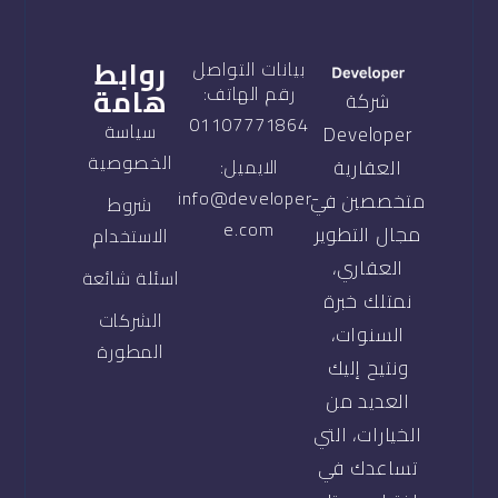
روابط
بيانات التواصل
هامة
رقم الهاتف:
شركة
01107771864
سياسة
Developer
الخصوصية
العقارية
الايميل:
info@developer-
متخصصين في
شروط
e.com
مجال التطوير
الاستخدام
العقاري،
اسئلة شائعة
نمتلك خبرة
الشركات
السنوات،
المطورة
ونتيح إليك
العديد من
الخيارات، التي
تساعدك في