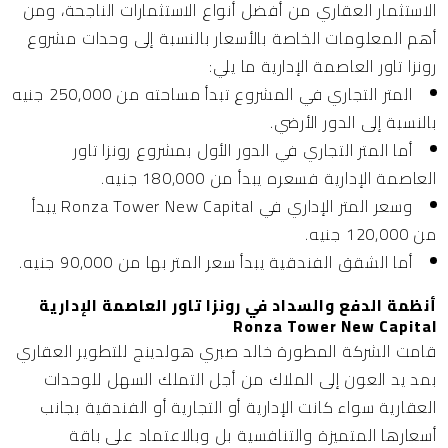
الاستثمار العقاري من أفضل أنواع الاستثمارات الناجحة، ومن
أهم المعلومات الخاصة بالأسعار بالنسبة إلى وحدات مشروع
رونزا تاور العاصمة الإدارية ما يلي:
المتر التجاري في المشروع تبدأ مساحته من 250,000 جنيه
بالنسبة إلى الدور الأرضي.
أما المتر التجاري في الدور الأول بمشروع رونزا تاور
العاصمة الإدارية فسعره يبدأ من 180,000 جنيه.
وسعر المتر الإداري في Ronza Tower New Capital يبدأ
من 120,000 جنيه.
أما الشقق الفندقية يبدأ سعر المتر بها من 90,000 جنيه.
أنظمة الدفع والسداد في رونزا تاور العاصمة الإدارية
Ronza Tower New Capital
قامت الشركة المطورة خالد صبري هولدينج للتطوير العقاري
بمد يد العون إلى الملاك من أجل التملك السهل للوحدات
العقارية سواء كانت الإدارية أو التجارية أو الفندقية بجانب
أسعارها المتميزة والتنافسية بل وبالاعتماد على باقة