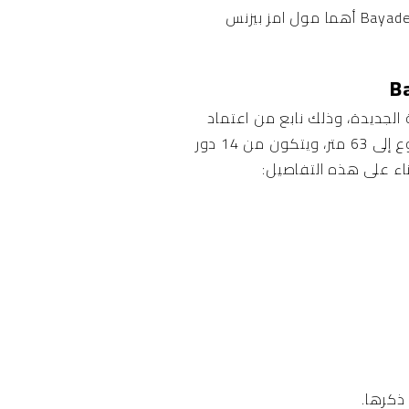
ومجموعة متنوعة من المشروعات العمرانية الجديدة تتواجد بالقرب من Bayadega Tower New Capital أهما مول امز بيزنس
 الجديدة، وذلك نابع من اعتماد
الشركة المطورة على أفضل الجهات الهندسية ذو الخبرة من أجل تنفيذ المشروع ويصل ارتفاع المشروع إلى 63 متر، ويتكون من 14 دور
 ذكرها.