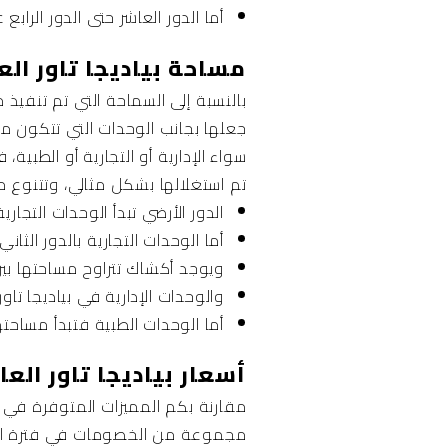
أما الدور العاشر حتى الدور الرا
مساحة بياديجا تاور العاصمة الإدارية al
بالنسبة إلى السماحة التي تم تنفيذ م
جعلها بجانب الوحدات التي تتكون م
تم استغلالها بشكل مثالي، وتتنوع مس
الدور الأرضي تبدأ الوحدات التجارية المتو
أما الوحدات التجارية بالدور الثاني في 
ويوجد أكشاك تتراوح مساحتها بين 10 و20 متر مرب
والوحدات الإدارية في بياديجا تاور الع
أما الوحدات الطبية فتبدأ مساحتها من 41 متر مرب
أسعار بياديجا تاور العاصمة الإدارية ital