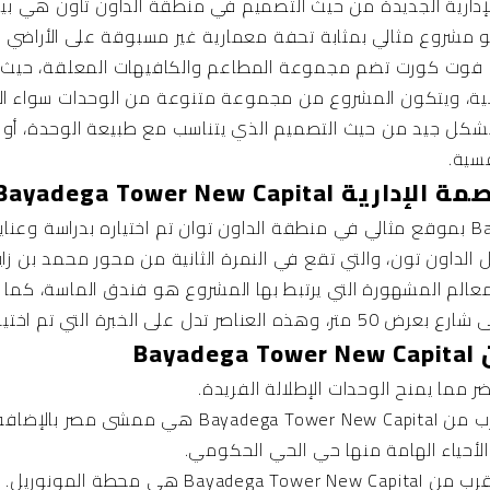
دارية الجديدة
من حيث التصميم في منطقة الداون تاون هي بياديج
Bayadega Tower New Ca فهو مشروع مثالي بمثابة تحفة معمارية غير مسبوقة على ا
امية، ويتكون المشروع من مجموعة متنوعة من الوحدات سواء الطبية
بشكل جيد من حيث التصميم الذي يتناسب مع طبيعة الوحدة، أو ا
فسية.
Bayadega Tower New Cap
يتمتع Bayadega Tower New Capital بموقع مثالي في منطقة الداون توان تم اختياره بد
ل الداون تون، والتي تقع في النمرة الثانية من محور محمد بن ز
ر، ومن أهم المعالم المشهورة التي يرتبط بها المشروع هو فندق الماسة،
Ba
 مما يمنح الوحدات الإطلالة الفريدة.
ة إلى سوق الذهب.
الأحياء الهامة منها حي الحي الحكومي.
ي محطة المونوريل.