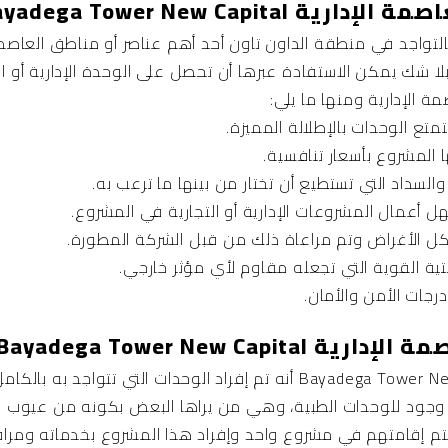
Bayadega Tower New Capit
ة بالتواجد في منطقة الداون تاون أحد أهم عناصر أو مناطق العاصم
ا شك يمكن الاستفادة عبرها أن تحصل على الوحدة الإدارية أو التج
مة الإدارية ومنها ما يلي:
متع الوحدات بالإطلالة المميزة.
 المشروع بأسعار تنافسية.
لسداد التي تستطيع أن تختار من بينها ما ترعب به.
ل أعمال المشروعات الإدارية أو التجارية في المشروع.
كل الأغراض وتم مراعاة ذلك من قبل الشركة المطورة.
حتية القوية التي تجعله مقاوم لأي مؤثر خارجي.
رجات الأمن والأمان.
Bayadega Tower New Cap
يرى البعض أن من عيوب Bayadega Tower New Capital أنه تم إفراد الوحدات الت
و وجود للوحدات الطبية، وهي من يراها البعض بكونه من عيوب ال
أن يتم إقامتهم في مشروع واحد وإفراد هذا المشروع بخدماته وم