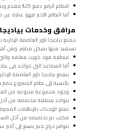
النظام الرابع دفع 25% مقدم وبعد سنتين 5% وتسديد المتبقي على 9 سنوات.
أما النظام الأخير فهو عبارة عن دفع 30% مقدم و5% بعد سنتين وتسديد المتبقي على 
مرافق وخدمات بياديجا تاور العاصمة ا
يتمتع بياديجا تاور العاصمة الإدار
تستفيد منها بشكل مباشر، ومن أهم ه
منطقة فود كورت معلقة والتي يصل ارتفا
أما المصاعد التي تتواجد في بياديج
يتمتع بياديجا تاور العاصمة الإدا
بالنسبة إلى نظام المشروع يتميز
وجود مجموعة متنوعة من القاعات
يتواجد منطقة مخصصة من أجل اس
تمتع الوحدات بالإطلالات المميزة
مكتب تم تخصيصه من أحل الاست
يتوافر جراج كبير يتسع إلى أكبر ع