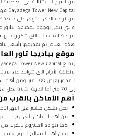
من الأبراج الاستثنائية في
العاصمة الإ
pital
والتي تتميز بوجود المصاعد البانور
مراعاة المساحات التي تتكون منها 
هذه العناصر تم تقديمها بأسعار تنا
موقع بياديجا تاور العاصمة الإدارية ital
منطقة الأبراج التي تتواجد عند مدخ
المحور بعرض 100 مت
إلى 70 متر، أما الجهة الثالثة يطل على شارع بعرض 50 متر، وهذه العناصر تدل على الخبرة التي تم اختيار المشروع بناء عليها.
أهم الأماكن بالقرب من yadega Tower New Capital
يطل بشكل مباشر على النهر الأخضر
من أهم الأماكن التي توجد بالقرب من Bayadega Tower New Capital هي ممشى مصر بالإضاف
كما يتواجد المشروع بالقرب من 
ومن أهم المعالم الموجودة بالقرب من Bayadega Tower New Capital ه