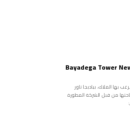
ة الدفع والسداد لحجز وحدات بياديجا تاور العاصمة الإدارية Bayadega Tower New
بها الملاك، بياديجا تاور
إتاحتها من قبل الشركة المطورة