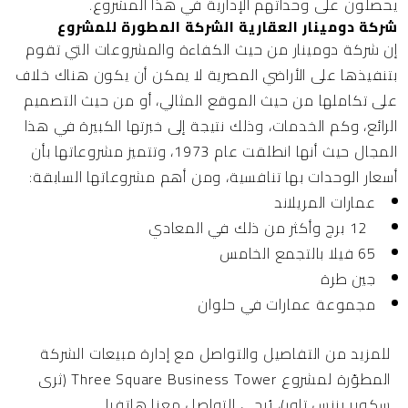
يحصلون على وحداتهم الإدارية في هذا المشروع.
شركة دومينار العقارية الشركة المطورة للمشروع
إن
شركة دومينار
من حيث الكفاءة والمشروعات التي تقوم
بتنفيذها على الأراضي المصرية لا يمكن أن يكون هناك خلاف
على تكاملها من حيث الموقع المثالي، أو من حيث التصميم
الرائع، وكم الخدمات، وذلك نتيجة إلى خبرتها الكبيرة في هذا
المجال حيث أنها انطلقت عام 1973، وتتميز مشروعاتها بأن
أسعار الوحدات بها تنافسية، ومن أهم مشروعاتها السابقة:
عمارات المريلاند
12 برج وأكثر من ذلك في المعادي
65 فيلا بالتجمع الخامس
جين طرة
مجموعة عمارات في حلوان
للمزيد من التفاصيل والتواصل مع إدارة مبيعات الشركة
المطوّرة لمشروع
Three Square Business Tower (ثرى
سكوير بزنس تاور)
، يُرجى التواصل معنا هاتفيا.