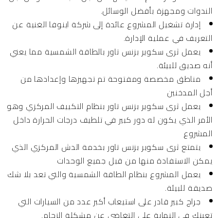
الندوات ومجهزة بأفضل الوسائل.
إدارة تشغيل المشروع عائدة إلى شركة اينوفا الغنية عن
التعريف في عملية الإدارة.
يعمل ثرى سكوير بزنس تاور بالطاقة الشمسية مما يعني
أنه صديق للبيئة.
مناطق مخصصة ومفتوحة تم تجهيزها وإعدادها من
أجل المدخنين
يعمل ثرى سكوير بزنس تاور بنظام التكييف المركزي وهو
الأمر الذي يكون له دور كبير في تلطيف درجات الحرارة داخل
المشروع
يتمتع ثرى سكوير بزنس تاور بخدمة الدش المركزي الذي
يمكن الاستفادة منها من قبل جميع الوحدات
يعمل المشروع بنظام الطاقة الشمسية والتي تعد بلا شك
صديقة للبيئة.
جراج كبير قادر على استيعاب أكبر عدد من السيارات التي
تعينك في النهاية على التغاضي عن مشكلة الزحام.