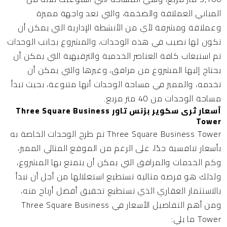
المباني العملاقة والضخمة، والتي تعد واجهة مميزة
وعملاقة ومشرفة لأي من الأنشطة الإدارية التي يمكن أن
تكون لها نصيب في هذه الوحدات، والمشروع بجانب الوحدات
تم استيعاب كافة العناصر الخدمية والترفيهية التي يمكن أن
يحتاج إليها المشروع من مرافق، وغيرها والتي يمكن أن
تخدمه، والمميز في مساحة الوحدات أنها متنوعة، بحيث تبدأ
مساحة الوحدات من 40 متر مربع.
أسعار ثرى سكوير بزنس تاور Three Square Business
Tower
Three Square Business Tower تم طرح الوحدات الخاصة به
بأسعار تنافسية جدًا، على الرغم من الموقع المثالي المميز،
وكم الخدمات والمرافق التي يمكن أن يتمتع بها المشروع،
ولذلك هو فرصة مثالية تستطيع استغلالها من أجل أن تبدأ
بالاستثمار العقاري الذي تستطيع تحقيق أفضل أرباح منه،
ومن أهم التفاصيل الأسعار في Three Square Business
Tower ما يلي: