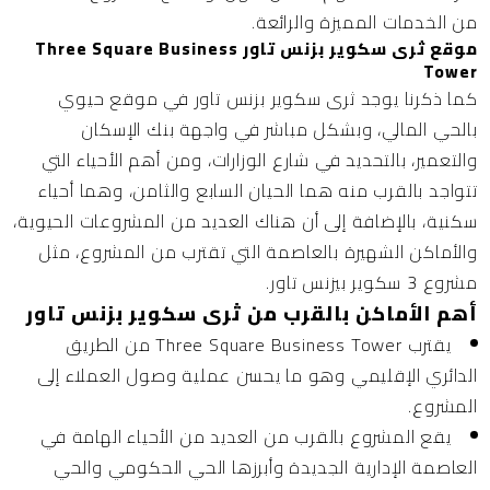
من الخدمات المميزة والرائعة.
موقع ثرى سكوير بزنس تاور Three Square Business
Tower
كما ذكرنا يوجد ثرى سكوير بزنس تاور في موقع حيوي
بالحي المالي، وبشكل مباشر في واجهة بنك الإسكان
والتعمير، بالتحديد في شارع الوزارات، ومن أهم الأحياء التي
تتواجد بالقرب منه هما الحيان السابع والثامن، وهما أحياء
سكنية، بالإضافة إلى أن هناك العديد من المشروعات الحيوية،
والأماكن الشهيرة بالعاصمة التي تقترب من المشروع، مثل
مشروع 3 سكوير بيزنس تاور.
أهم الأماكن بالقرب من ثرى سكوير بزنس تاور
يقترب Three Square Business Tower من الطريق
الدائري الإقليمي وهو ما يحسن عملية وصول العملاء إلى
المشروع.
يقع المشروع بالقرب من العديد من الأحياء الهامة في
العاصمة الإدارية الجديدة وأبرزها الحي الحكومي والحي