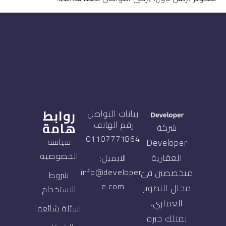
روابط
بيانات التواصل
هامة
رقم الهاتف:
شركة
01107771864
سياسة
Developer
الخصوصية
العقارية
الايميل:
info@developer-
متخصصين في
شروط
e.com
مجال التطوير
الاستخدام
العقاري،
اسئلة شائعة
نمتلك خبرة