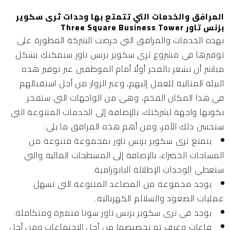
المرافق والخدمات التي تتمتع بها وحدات ثرى سكوير
بزنس تاور Three Square Business Tower
بهذه الخدمات والمرافق التي حرصت الشركة المطورة على
توفيرها في مشروع ثرى سكوير بزنس تاور سيمكنك بشكل
مباشر أن تشعر بالفخر أولًا أمام الموظفين عبر توفير هذه
البيئة المثالية للعمل إليهم، وعبر الزوار من أجل استقبالهم
في هذا المكان الفخم، وهي من الواجهات التي ستفخر
بكونها واجهة لشركتك، بالإضافة إلى الخدمات المتنوعة التي
ستحسن ذلك الأمر، ومن أهم هذه المرافق ما يلي:
يتمتع ثرى سكوير بزنس تاور بمجموعة متنوعة من
المساحات الخضراء، بالإضافة إلى المسطحات المائية والتي
ستعطي الوحدات الإطلالة البانورامية.
يوجد مجموعة من المصاعد المتنوعة التي تسهل
عمليات الصعود والسلالم الكهربائية.
يوجد في ثرى سكوير بزنس تاور سونا متميزة ومتكاملة.
قاعات وغرف تم تخصيصها من أجل الاجتماعات ومن أجل