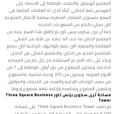
التصميم الهندسي والتنفيذ، بالإضافة إلى الاعتماد على
المهندس ياسر البلتاجي أيضًا الذي له العلامات الفارقة في
السمو بمستوى العقارات المصرية بسابقة الأعمال المتنوعة
التي تمتلئ بالكثير من المشروعات الناجحة.
كما أن ثرى سكوير بزنس تاور تم إطلاق هذا الاسم عليه من
التصميم الخاص به، حيث أنه عبارة عن ثلاثة من المباني
العملاقة والمميزة التي تتميز بالواجهات الزجاجية التي تتمتع
بالتصميم الفخم من الخارج، والتصميم المثالي من الداخل،
وبناء على ذلك الأمر تم الاستفادة من كل متر من المساحة
الداخلية، ويتكون المشروع من دور أرضي بالإضافة إلى 7 من
الأدوار العلوية، ويتكون من 370 وحدة مكتبية، فالمشروع
من نصيب الوحدات الإدارية والعديد من الخدمات والمرافق،
وتشغيل المشروع ومتابعته وإدارته تابعة لمشروع إينوفا.
مساحة ثرى سكوير بزنس تاور Three Square Business
Tower
تم تنفيذ Three Square Business Tower على مساحة
5,100 متر مربع، وهي المساحة التي استوعبت ثلاثة من