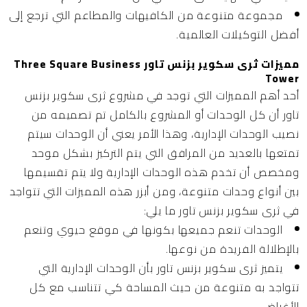
مجموعة متنوعة من الكافيهات والمطاعم التي ترجع إلى
أفضل التوكيلات العالمية.
مميزات ثرى سكوير بزنس تاور Three Square Business
Tower
أحد أهم المميزات التي توجد في مشروع ثرى سكوير بزنس
تاور أن كل الوحدات أو المشروع بالكامل تم تصميمه من
نصيب الوحدات الإدارية، وهذا الأمر يعني أن الوحدات سيتم
تمتعها بالعديد من المرافق التي يتم التركيز بشكل موحد
ومخصص أن تخدم هذه الوحدات الإدارية ولا يتم تقسيمها
بين أنواع وحدات متنوعة، ومن أبزر هذه المميزات التي تتواجد
في ثرى سكوير بزنس تاور ما يلي:
الوحدات تنعم جميعها بكونها في موقع حيوي وتنعم
بالإطلالة الفريدة من نوعها.
يتميز ثرى سكوير بزنس تاور بأن الوحدات الإدارية التي
تتواجد به متنوعة من حيث المساحة كي تتناسب مع كل
الأغراض.