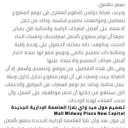
بسعر تنافسي.
وبرعت شركة دولمن للتطوير العقاري في توفير المشروع
بتفاصيل ومواصفات تصميم قياسية، وذلك من خلال
الاعتماد على أفضل الشركات الراقية والمثالية التي يمكن
عبرها أن توفر مشروع بأفضل استراتيجيات وتقنيات البناء
الحديث، وبالوقت ذاته يمكنك الحصول على وحدة راقية
ومثالية ذات تصميم عالمي وتوزيع مميز لها، نتيجة اختيار
أفضل شركات التصميم والاعتماد عليها.
وفي ظل هذه التفاصيل، من موقع، وتصميم، وأسعار، إلا أن
الشركة برعت وتميزت في أن توفر مشروع تجاري إداري وبيئة
عمل مثالية، وذلك عبر توفير العشرات من المرافق والخدمات
التي تستطيع من خلالها أن تحفز موظفيك على العمل، وأن
تجذب العملاء لهذه الوحدات.
تصميم مول ميد واي بلازا العاصمة الإدارية الجديدة
Mall Midway Plaza New Capital
إن مول ميد واي بلازا العاصمة الإدارية الجديدة يتمتع بأفضل