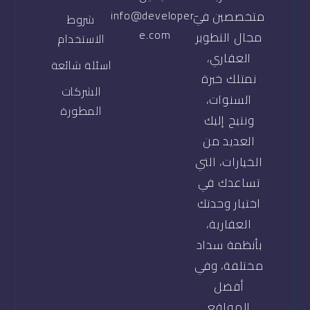
info@developer-
متخصصين في
شروط
e.com
مجال التطوير
الاستخدام
العقاري،
اسئلة شائعة
نمتلك خبرة
الشركات
السنوات،
المطورة
ونتيح إليك
العديد من
الخيارات، التي
تساعدك في
اختيار وحدتك
العقارية،
بأنظمة سداد
مختلفة، وفي
أفضل
المواقع