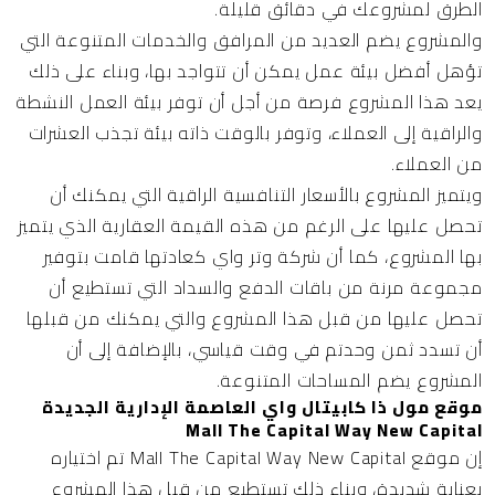
الطرق لمشروعك في دقائق قليلة.
والمشروع يضم العديد من المرافق والخدمات المتنوعة التي
تؤهل أفضل بيئة عمل يمكن أن تتواجد بها، وبناء على ذلك
يعد هذا المشروع فرصة من أجل أن توفر بيئة العمل النشطة
والراقية إلى العملاء، وتوفر بالوقت ذاته بيئة تجذب العشرات
من العملاء.
ويتميز المشروع بالأسعار التنافسية الراقية التي يمكنك أن
تحصل عليها على الرغم من هذه القيمة العقارية الذي يتميز
بها المشروع، كما أن شركة وتر واي كعادتها قامت بتوفير
مجموعة مرنة من باقات الدفع والسداد التي تستطيع أن
تحصل عليها من قبل هذا المشروع والتي يمكنك من قبلها
أن تسدد ثمن وحدتم في وقت قياسي، بالإضافة إلى أن
المشروع يضم المساحات المتنوعة.
موقع مول ذا كابيتال واي العاصمة الإدارية الجديدة
Mall The Capital Way New Capital
إن موقع Mall The Capital Way New Capital تم اختياره
بعناية شديدة، وبناء ذلك تستطيع من قبل هذا المشروع