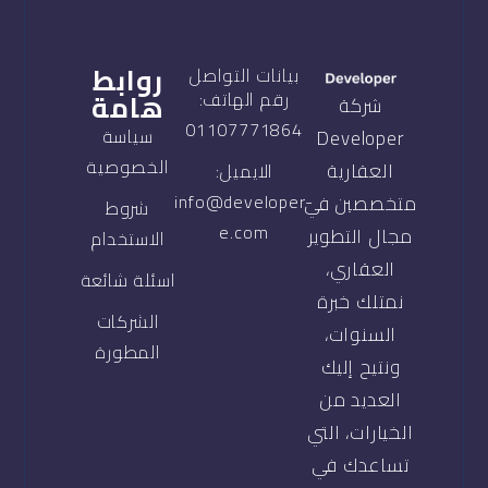
روابط
بيانات التواصل
هامة
رقم الهاتف:
شركة
01107771864
سياسة
Developer
الخصوصية
العقارية
الايميل:
info@developer-
متخصصين في
شروط
e.com
مجال التطوير
الاستخدام
العقاري،
اسئلة شائعة
نمتلك خبرة
الشركات
السنوات،
المطورة
ونتيح إليك
العديد من
الخيارات، التي
تساعدك في