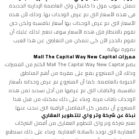
تتمثل عيوب مول ذا كابيتال واي العاصمة الإدارية الجديدة
في هذه الأسعار التي تم عرض الوحدات بها. وذلك لأن هذه
الأسعار التي تم عرض الوحدات بها أسعار تنافسية ولكن حين
تقوم بالانتظار فإن هذه الأسعار سوف تتغير. لذلك عليك أن
تقوم بالحجز الآن كي تتمكن من التغاضي عن هذا العيب
بصورة نهائية.
مميزات Mall The Capital Way New Capital
يضم Mall The Capital Way New Capital الكثير من المميزات،
وذلك لأن المشروع يقع على مقربة من أهم المناطق
الحيوية بالعاصمة. كما أن المشروع تم عرض وحداته بأسعار
تنافسية، والباقات التي تم عرضها من أجل تسديد ثمن هذه
الوحدات باقات مرنة. وبناء على ذلك يمكنك من قبل هذا
المشروع أن تضمن كل التفاصيل الراقية التي تبحث عنها.
نبذة عن شركة وتر واي للتطوير العقاري
تعتبر
شركة وتر واي للتطوير العقاري
من أفضل الشركات
العقارية التي توجد بالساحة العقارية. وبناء على ذلك تستطيع