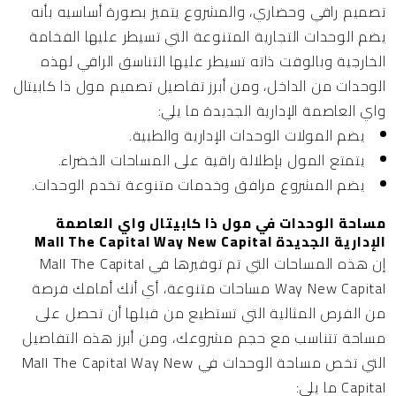
تصميم راقي وحضاري، والمشروع يتميز بصورة أساسيه بأنه
يضم الوحدات التجارية المتنوعة التي تسيطر عليها الفخامة
الخارجية وبالوقت ذاته تسيطر عليها التناسق الراقي لهذه
الوحدات من الداخل، ومن أبرز تفاصيل تصميم مول ذا كابيتال
واي العاصمة الإدارية الجديدة ما يلي:
يضم المولات الوحدات الإدارية والطبية.
يتمتع المول بإطلالة راقية على المساحات الخضراء.
يضم المشروع مرافق وخدمات متنوعة تخدم الوحدات.
مساحة الوحدات في مول ذا كابيتال واي العاصمة
الإدارية الجديدة Mall The Capital Way New Capital
إن هذه المساحات التي تم توفيرها في Mall The Capital
Way New Capital مساحات متنوعة، أي أنك أمامك فرصة
من الفرص المثالية التي تستطيع من قبلها أن تحصل على
مساحة تتناسب مع حجم مشروعك، ومن أبرز هذه التفاصيل
التي تخص مساحة الوحدات في Mall The Capital Way New
Capital ما يلي: