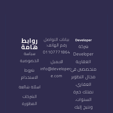
روابط
بيانات التواصل
هامة
رقم الهاتف:
شركة
01107771864
سياسة
Developer
الخصوصية
العقارية
الايميل:
info@developer-
متخصصين في
شروط
e.com
مجال التطوير
الاستخدام
العقاري،
اسئلة شائعة
نمتلك خبرة
الشركات
السنوات،
المطورة
ونتيح إليك