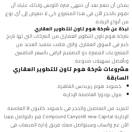
يمكن أن تتغير بعد أن تنتهي فترة اللونش ولذلك عليك أن
تقوم بالحجز الآن في هذا المشروع كي لا تتعرض إلى أي نوع
من أنواع الزيادة.
نبذة عن شركة هوم تاون للتطوير العقاري
شركة هوم تاون للتطوير العقاري
من الشركات التي لها تاريخ
كبير في السوق العقاري والتي قامت بتنفيذ العديد من
المشروعات المميزة ذو التصميم الراقي بالسعر التنافسي
وبأفضل تسهيلات متنوعة.
مشروعات شركة هوم تاون للتطوير العقاري
السابقة
كمبوند هوم ريزيدنس القاهرة.
مول يودورا العاصمة الإدارية.
للمزيد من التفاصيل والحجز في كمبوند كانيون 8 العاصمة
الإدارية Compound Canyon8 new Capital قم بالتواصل معنا
الآن عبر واتساب وسيتواصل معك فريق إدارة المبيعات في