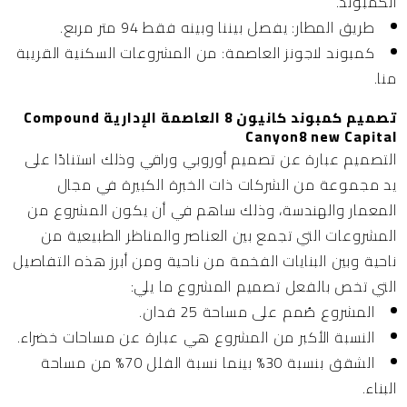
الكمبوند.
طريق المطار:
يفصل بيننا وبينه فقط 94 متر مربع.
كمبوند لاجونز العاصمة:
من المشروعات السكنية القريبة
منا.
تصميم كمبوند كانيون 8 العاصمة الإدارية Compound
Canyon8 new Capital
التصميم عبارة عن تصميم أوروبي وراقي وذلك استنادًا على
يد مجموعة من الشركات ذات الخبرة الكبيرة في مجال
المعمار والهندسة، وذلك ساهم في أن يكون المشروع من
المشروعات التي تجمع بين العناصر والمناظر الطبيعية من
ناحية وبين البنايات الفخمة من ناحية ومن أبرز هذه التفاصيل
التي تخص بالفعل تصميم المشروع ما يلي:
المشروع صُمم على مساحة 25 فدان.
النسبة الأكبر من المشروع هي عبارة عن مساحات خضراء.
الشقق بنسبة 30% بينما نسبة الفلل 70% من مساحة
البناء.