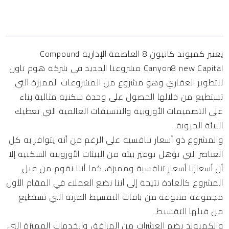
المحتويات
يعتبر كمبوند كانيون 8 العاصمة الإدارية Compound
Canyon8 new Capital مشروعنا الجديد في شركة هوم تاون
للتطوير العقاري وهو مشروع من المشروعات المميزة التي
تستطيع من خلالها الحصول على وحدة سكنية مثالية بناء
على التصميمات الأوروبية والتنسيقات العالمية التي تعطيك
البيئة الحيوية.
والمشروع ذو أسعار تنافسية على الرغم من أنه يتوافر به كل
العناصر التي تؤهل توفير بيئة من البيئات الأوروبية السكنية إلا
أن أسعارنا أسعار تنافسية ومميزة، كما أننا نقوم من قبل
المشروع كالعادة نتيجة إلى أننا نضع العملاء في المقام الأول
مجموعة متنوعة من باقات التقسيط المرنة التي تستطيع
من قبلها التقسيط.
والكمبوند يضم العشرات من المرافق والخدمات المميزة التي