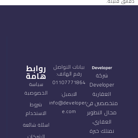
دقائق قليلة.
روابط
بيانات التواصل
هامة
رقم الهاتف:
شركة
01107771864
سياسة
Developer
الخصوصية
العقارية
الايميل:
info@developer-
متخصصين في
شروط
e.com
مجال التطوير
الاستخدام
العقاري،
اسئلة شائعة
نمتلك خبرة
الشركات