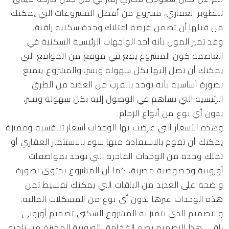
للتطوير العقاري، مشروع من أفضل المشروعات التي يمكنك
من قبلها أن تضمن فرصة امتلاك وحدة سكنية راقية.
وقد تميز المول بأنه أحد الواجهات الرئيسية السكنية في
العاصمة كون المشروع يقع في موقع من المواقع التي
يمكنك أن تصل إليها بكل سهولة ويسر، والمشروع يتمتع
بصورة أساسية بأنه يوجد بالقرب من العديد من الطرق
الرئيسية التي تساهم في الوصول إليه بكل سهولة ويسر،
بدون أي نوع من أنواع الزحام.
وهذه الأسعار التي عرضت بها الوحدات أسعار تنافسية ومميزة
يمكنك أن تقوم بالاستفادة منها سوء بالاستثمار العقاري أو
تملك وحدة من الوحدات الفاخرة التي توجد بمواصفات
أوروبية وخصوصية مصرية، كما أن المشروع يحتوي بصورة
واضحة على العديد من الباقات التي يمكنك تقسيط ثمن
هذه الوحدات عبرها بدون أي نوع من المشكلات المالية.
والتصميم الذي يتميز به المشروع السكني تصميم أوروبي
راقي، هذا التصميم يضم الفخامة الأوروبية المميزة من ناحية