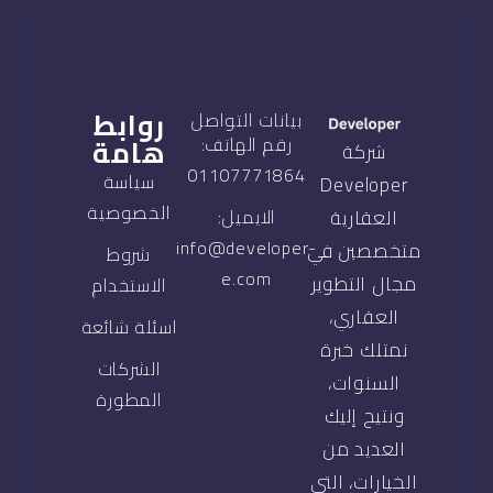
روابط
بيانات التواصل
هامة
رقم الهاتف:
شركة
01107771864
سياسة
Developer
الخصوصية
العقارية
الايميل:
info@developer-
متخصصين في
شروط
e.com
مجال التطوير
الاستخدام
العقاري،
اسئلة شائعة
نمتلك خبرة
الشركات
السنوات،
المطورة
ونتيح إليك
العديد من
الخيارات، التي