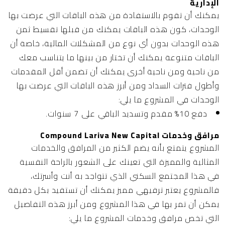
الإدارية
يمكنك أن تقوم بالاستفادة من هذه الباقات التي عرضت بها
الوحدات، كون هذه الباقات يمكنك من قبلها تقسيط ثمن
هذه الوحدات بدون أي نوع من المشكلات المالية، خاصة أن
الباقات متنوعة يمكنك أن تختار من بينها ما يتناسب معك
من ناحية ومن ناحية أخرى يمكنك أن تضمن أقل المقدمات
وأطول فترات السداد ومن أبرز هذه الباقات التي عرضت بها
الوحدات في المشروع ما يلي:
دفع 10% مقدم وتسديد الباقي على 7 سنوات.
مرافق وخدمات Compound Lariva New Capital
المشروع يتمتع بأنه يضم الكثير من المرافق والخدمات
المثالية والمميزة التي تعينك على الشعور بالراحة النفسية
في هذا المجتمع السكني الذي تتواجد به أنت وأسرتك،
فالمشروع يعتبر ترفيهي مميز يمكنك أن تستفيد بكل دقيقة
يمكن أن تمر بها في هذا المشروع ومن أبرز هذه التفاصيل
التي تخص مرافق وخدمات المشروع ما يلي: