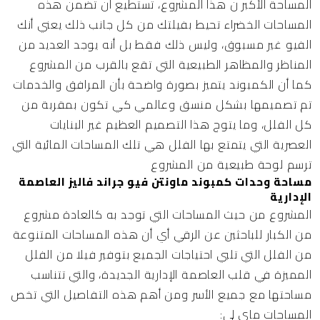
المساحة الأكبر ن هذا المشروع، تستطيع أن تضمن هذه
المساحات الخضراء تحيط بفيلتك من كل جانب ذلك يعني أنك
الفيو غير مسبوق، وليس ذلك فقط بل أنه يوجد العديد من
المناظر والمظاهر الطبيعية التي تقع بالقرب من المشروع
كما أن الكمبوند يتميز بصورة واضحة بأن المرافق والخدمات
تم تصميمها بشكل منسق وعالمي كي تكون بمقربة من
كل الفلل، وما يتوج هذا التصميم العظيم غير البنايات
العصرية التي يتمتع بها الفلل هي تلك المساحات المائية التي
ترسم لوحة طبيعية من المشروع
مساحة وحدات كمبوند ماونتن فيو جراند فاليز العاصمة
الإدارية
المشروع من حيث المساحات التي توجد به كالعادة مشروع
من الكبار للباحثين عن الرقي أي أن هذه المساحات المتنوعة
من الفلل التي تلبي احتياجات الجميع بتوفير فيلا من الفلل
المميزة في قلب العاصمة الإدارية الجديدة، والتي تتناسب
مساحتها مع جميع الأسر ومن أهم هذه التفاصيل التي تخص
المساحات ماي لي: