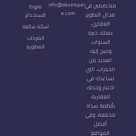
info@developer-
متخصصين في
شروط
e.com
مجال التطوير
الاستخدام
العقاري،
اسئلة شائعة
نمتلك خبرة
الشركات
السنوات،
المطورة
ونتيح إليك
العديد من
الخيارات، التي
تساعدك في
اختيار وحدتك
العقارية،
بأنظمة سداد
مختلفة، وفي
أفضل
المواقع