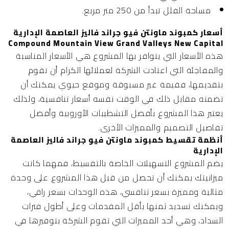
مساحة الفلل تبدأ من 250 متر مربع.
أسعار كمبوند ماونتن فيو جراند فاليز العاصمة الإدارية
Compound Mountain View Grand Valleys New Capital
هذه الأسعار التي يتوافر بها المشروع هي الأسعار المناسبة
والمفاجئة التي اعتادت الشركة لعملائها الكرام أن تقوم
بتقديمها، فقيمة غير مسبوقة وموقع حيوي يمكنك أن
تضمنه مقابل ذلك في الوقت نفسه أسعار تنافسية، ولذلك
يعتبر هذا المشروع بأفضل التشطيبات الأوروبية وأفضل
تفاصيل التصميم والمميزات الأخرى.
أنظمة تقسيط كمبوند ماونتن فيو جراند فاليز العاصمة
الإدارية
يضم المشروع التسهيلات الخاصة بالتقسيط، فمهما كانت
ميزانيتك يمكنك أن تحصل من قبل هذا المشروع على وحدة
مثالية ومميزة بسعر تنافسي، هذه الوحدات بسعر راقي،
ويمكنك تسديد ثمنها بأقل المقدمات وعلى أطول فترات
السداد، وهي أحد المميزات التي تقوم الشركة بتوفيرها في