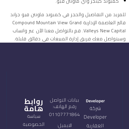
كمبوند كينجز واي ماونتن فيو.
للمزيد من التفاصيل والحجز في كمبوند ماونتن فيو جراند
فاليز العاصمة الإدارية Compound Mountain View Grand
Valleys New Capital. قم بالتواصل معنا الآن عبر واتساب
وسيتواصل معك فريق إدارة المبيعات في دقائق قليلة.
روابط
بيانات التواصل
هامة
رقم الهاتف:
شركة
01107771864
سياسة
Developer
الخصوصية
العقارية
الايميل: