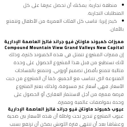
منطقة تجارية:
يمكنك أن تحصل عبرها على كل
المتطلبات التجارية.
كيدز إيريا:
تناسب كل الفئات العمرية من الأطفال وتتمتع
بالأمان.
مميزات كمبوند ماونتن فيو جراند فاليز العاصمة الإدارية
Compound Mountain View Grand Valleys New Capital
إن مميزات المشروع تتمثل في هذه الكمبوند كثيرة، وذلك
لأنك تستطيع من قبل هذا المشروع الحصول على وحدة
مثالية تتمتع بأفضل تصميم أوروبي. وتتمتع بالمساحات
المتنوعة التي تتناسب مع الجميع، كما أن المشروع من حيث
الأسعار. فهي أسعار غير مسبوقة، ولذلك يعتبر المشروع
فرصة مميزة من أجل الاستثمار العقاري أو الحصول على
وحدة بمواصفات عالمية ومميزة.
عيوب كمبوند ماونتن فيو جراند فاليز العاصمة الإدارية
عيوب المشروع تندرج تحت واطئة أن هذه الأسعار بين ضحية
وعشاها بعد أن تنتهي فترة اللونش يمكن أن ترتفع بسبب