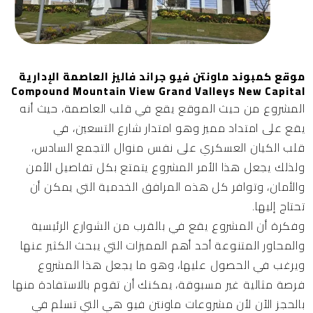
موقع كمبوند ماونتن فيو جراند فاليز العاصمة الإدارية
Compound Mountain View Grand Valleys New Capital
المشروع من حيث الموقع يقع في قلب العاصمة، حيث أنه
يقع على امتداد مميز وهو
امتدار شارع التسعين
، في
قلب
الكيان العسكري
على نفس منوال
التجمع السادس
،
ولذلك يجعل هذا الأمر المشروع يتمتع بكل تفاصيل الأمن
والأمان، وتوافر كل هذه المرافق الخدمية التي يمكن أن
تحتاج إليها.
وفكرة أن المشروع يقع في بالقرب من الشوارع الرئيسية
والمحاور المتنوعة أحد أهم المميزات التي يبحث الكثير عنها
ويرغب في الحصول عليها، وهو ما يجعل هذا المشروع
فرصة مثالية غير مسبوقة، يمكنك أن تقوم بالاستفادة منها
بالحجز الآن لأن مشروعات ماونتن فيو هي التي تسلم في