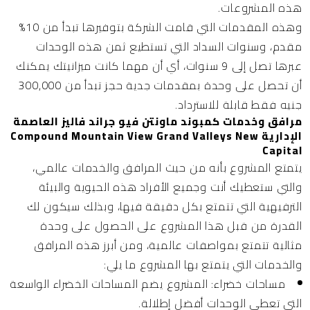
هذه المشروعات.
وهذه المقدمات التي قامت الشركة بتوفيرها تبدأ من 10%
مقدم، وسنوات السداد التي تستطيع ثمن هذه الوحدات
عبرها تصل إلى 9 سنوات، أي أن مهما كانت ميزانيتك يمكنك
أن تحصل على وحدة بمقدمات جدية حجز تبدأ من 300,000
جنيه فقط قابلة للاسترداد.
مرافق وخدمات كمبوند ماونتن فيو جراند فاليز العاصمة
الإدارية Compound Mountain View Grand Valleys New
Capital
يتمتع المشروع بأنه من حيث المرافق والخدمات عالمي،
والتي ستعطيك أنت وجميع الأفراد هذه الحيوية والبيئة
الترفيهية التي تتمتع بكل دقيقة فيها، وبذلك سيكون لك
القدرة من قبل هذا المشروع على الحصول على وحدة
مثالية تتمتع بمواصفات عالمية، ومن أبرز هذه المرافق
والخدمات التي يتمتع بها المشروع ما يلي:
مساحات خضراء:
المشروع يضم المساحات الخضراء الواسعة
التي تعطي الوحدات أفضل إطلالة.