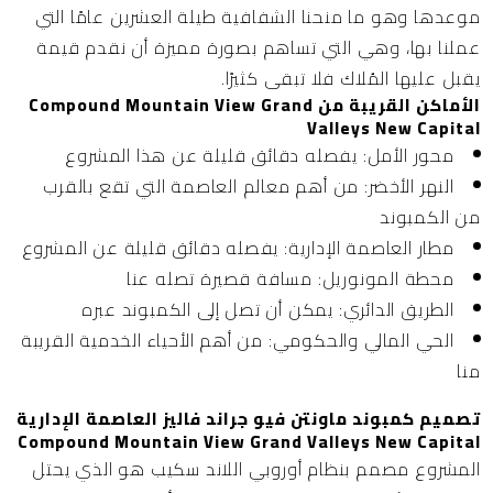
موعدها وهو ما منحنا الشفافية طيلة العشرين عامًا التي
عملنا بها، وهي التي تساهم بصورة مميزة أن نقدم قيمة
يقبل عليها المُلاك فلا تبقى كثيرًا.
الأماكن القريبة من Compound Mountain View Grand
Valleys New Capital
محور الأمل:
يفصله دقائق قليلة عن هذا المشروع
النهر الأخضر:
من أهم معالم العاصمة التي تقع بالقرب
من الكمبوند
مطار العاصمة الإدارية:
يفصله دقائق قليلة عن المشروع
محطة المونوريل:
مسافة قصيرة تصله عنا
الطريق الدائري:
يمكن أن تصل إلى الكمبوند عبره
الحي المالي والحكومي:
من أهم الأحياء الخدمية القريبة
منا
تصميم كمبوند ماونتن فيو جراند فاليز العاصمة الإدارية
Compound Mountain View Grand Valleys New Capital
المشروع مصمم بنظام أوروبي اللاند سكيب هو الذي يحتل