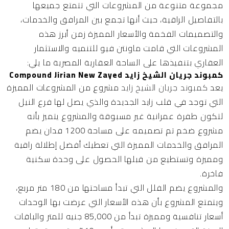
مجموعة متنوعة من المشروعات التي تتمتع جميعها
بالتفاصيل الراقية، حيث أنها تجمع بين المرافق والخدمات،
والتصميمات الفخمة والأسعار المميزة زمن أبرز هذه
المشروعات التي قامت ماونتن فيو للتنميه والاستثمار
العقاري بتنفيذها على الساحة العقارية المصرية ما يلي:
كمبوند جريان الشيخ زايد Compound Jirian New Zayed
يعد
كمبوند جريان الشيخ زايد
مشروع من المشروعات المميزة
التي توجد في قلب زايد الجديدة والذي يصل لها فرع النيل
لتكون طفرة عمرانية غير مسبوقة والمشروع يتميز بأنه
مشروع ضخم تم تصميمه على مساحة 1200 فدان يضم
المرافق والخدمات المميزة التي تعطيك أفضل إطلالة راقية
ومميزة وتستطيع من قبلها الحصول على وحدة سكنية
فاخرة.
والمشروع يضم الفلل التي تبدأ مساحتها من 180 متر مربع،
ويتمتع المشروع بأن هذه الأسعار التي عرضت بها الوحدات
أسعار تنافسية ومميزة تبدأ من 85,000 جنيه للمتر والباقات