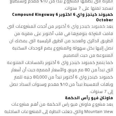
المرنة التي يضمها المشروع تبدأ من 10% مقدم وتستطيع
تسديد ثمنها على 7 سنوات.
كمبوند كينجز واي 6 اكتوبر Compound Kingsway 6
October
يعد
كمبوند كينجز واي 6 أكتوبر
من أحدث المشروعات التي
قامت الشركة بتوفيرها في قلب أكتوبر على مقربة من
الطريق الدائري والعديد من الطرق الرئيسية التي يمكنك ان
تصل إليها بكل سهولة والمشروع يضم الوحدات السكنية
المتنوعة من حيث التصميم.
كما يتميز كمبوند كينجز واي 6 أكتوبر بالمساحات المتنوعة
التي تبدأ من 80 متر مربع، والأسعار المميزة حيث أن أسعار
كمبوند كينجز واي 6 أكتوبر تبدأ من 80,000 جنيه للمتر
وباقات التقسيط تبدأ من 10% مقدم وسنوات السداد تصل
إلى 7 سنوات.
ماونتن فيو رأس الحكمة
يعد مشروع ماونتن فيو راس الحكمة من أهم مشروعات
Mountain View والتي جعلت النظرة إلى المشروعات الساحلية