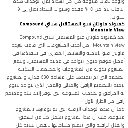
ويوجد باقات متنوعة من أجل تسديد ثمن الوحدات هذه
الباقات تبدأ من 10% مقدم وسنوات السداد تصل إلى 9
سنوات.
كمبوند ماونتن فيو المستقبل سيتي Compound
Mountain View
يعد كمبوند ماونتن فيو المستقبل سيتي Compound
Mountain View من أحدث المشروعات التي قامت شركة
ماونتن فيو للتنمية والاستثمار العقاري في بتنفيذها في
أفضل موقع حيوي يتواجد في مدينة المستقبل، ويتميز
المشروع بكونه من المشروعات والمجتمعات السكنية
الضخمة التي تم تنفيذها على مساحة 638 فدان، والمشروع
يتمتع بالتصميم الراقي والمثالي والمميز الذي يتواجد تتنوع
به المرافق والخدمات المتنوعة التي توفر إليك بيئة ومجتمع
راقي من الطراز الأول.
كما أن هذه الوحدات الراقية التي تم توفيرها بالمشروع
متنوعة، حيث أن هذا المشروع يشمل كلًا من الشقق،
والفلل الراقية والتي تتمتع مساحاتها بالفعل بتلبية كل