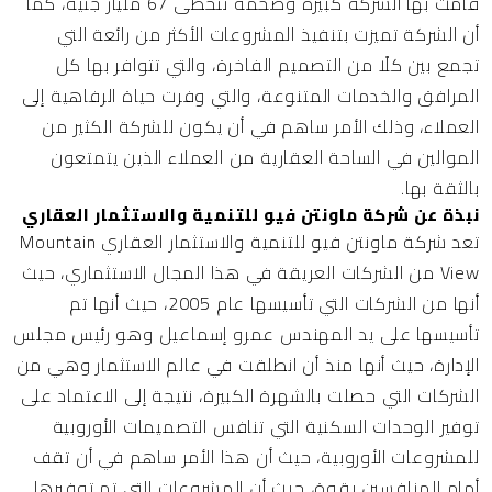
قامت بها الشركة كبيرة وضخمة تتخطى 67 مليار جنيه، كما
أن الشركة تميزت بتنفيذ المشروعات الأكثر من رائعة التي
تجمع بين كلًا من التصميم الفاخرة، والتي تتوافر بها كل
المرافق والخدمات المتنوعة، والتي وفرت حياة الرفاهية إلى
العملاء، وذلك الأمر ساهم في أن يكون للشركة الكثير من
الموالين في الساحة العقارية من العملاء الذين يتمتعون
بالثقة بها.
نبذة عن شركة ماونتن فيو للتنمية والاستثمار العقاري
تعد شركة ماونتن فيو للتنمية والاستثمار العقاري Mountain
View من الشركات العريقة في هذا المجال الاستثماري، حيث
أنها من الشركات التي تأسيسها عام 2005، حيث أنها تم
تأسيسها على يد المهندس عمرو إسماعيل وهو رئيس مجلس
الإدارة، حيث أنها منذ أن انطلقت في عالم الاستثمار وهي من
الشركات التي حصلت بالشهرة الكبيرة، نتيجة إلى الاعتماد على
توفير الوحدات السكنية التي تنافس التصميمات الأوروبية
للمشروعات الأوروبية، حيث أن هذا الأمر ساهم في أن تقف
أمام المنافسين بقوة، حيث أن المشروعات التي تم توفيرها