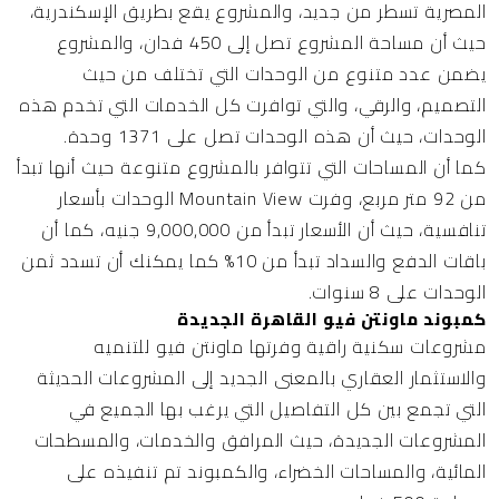
المصرية تسطر من جديد، والمشروع يقع بطريق الإسكندرية،
حيث أن مساحة المشروع تصل إلى 450 فدان، والمشروع
يضمن عدد متنوع من الوحدات التي تختلف من حيث
التصميم، والرقي، والتي توافرت كل الخدمات التي تخدم هذه
الوحدات، حيث أن هذه الوحدات تصل على 1371 وحدة.
كما أن المساحات التي تتوافر بالمشروع متنوعة حيث أنها تبدأ
من 92 متر مربع، وفرت Mountain View الوحدات بأسعار
تنافسية، حيث أن الأسعار تبدأ من 9,000,000 جنيه، كما أن
باقات الدفع والسداد تبدأ من 10% كما يمكنك أن تسدد ثمن
الوحدات على 8 سنوات.
كمبوند ماونتن فيو القاهرة الجديدة
مشروعات سكنية راقية وفرتها ماونتن فيو للتنميه
والاستثمار العقاري بالمعنى الجديد إلى المشروعات الحديثة
التي تجمع بين كل التفاصيل التي يرغب بها الجميع في
المشروعات الجديدة، حيث المرافق والخدمات، والمسطحات
المائية، والمساحات الخضراء، والكمبوند تم تنفيذه على