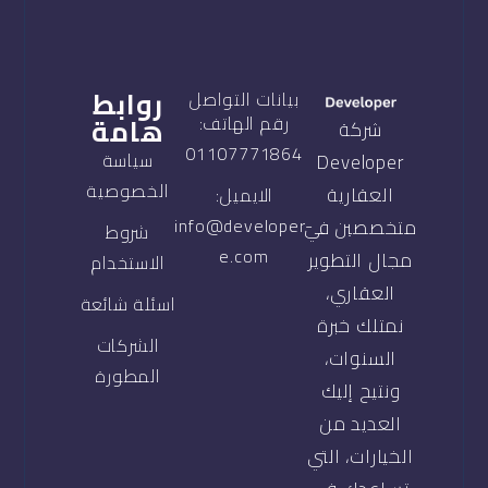
روابط
بيانات التواصل
هامة
رقم الهاتف:
شركة
01107771864
سياسة
Developer
الخصوصية
العقارية
الايميل:
info@developer-
متخصصين في
شروط
e.com
مجال التطوير
الاستخدام
العقاري،
اسئلة شائعة
نمتلك خبرة
الشركات
السنوات،
المطورة
ونتيح إليك
العديد من
الخيارات، التي