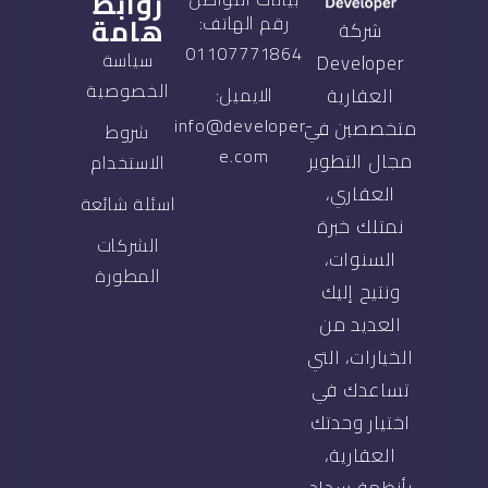
روابط
هامة
رقم الهاتف:
شركة
01107771864
سياسة
Developer
الخصوصية
العقارية
الايميل:
info@developer-
متخصصين في
شروط
e.com
مجال التطوير
الاستخدام
العقاري،
اسئلة شائعة
نمتلك خبرة
الشركات
السنوات،
المطورة
ونتيح إليك
العديد من
الخيارات، التي
تساعدك في
اختيار وحدتك
العقارية،
بأنظمة سداد