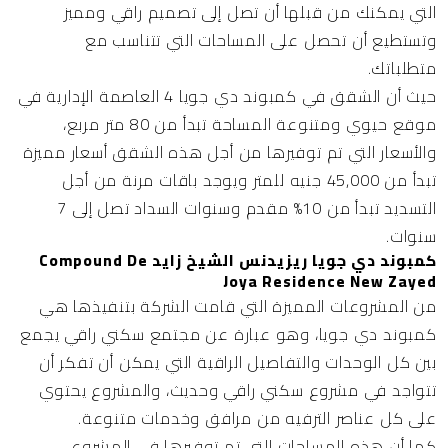
التي يمكنك من قبلها أن تصل إلى تصميم راقي ومميز
وتستطيع أن تحصل على المساحات التي تتناسب مع
متطلباتك.
حيث أن الشقق في كمبوند دي جويا 4 العاصمة الإدارية في
موقع حيوي ومتنوعة المساحة تبدأ من 80 متر مربع،
والأسعار التي تم توفيرها من أجل هذه الشقق أسعار مميزة
تبدأ من 45,000 جنيه للمتر ويوجد باقات مرنة من أجل
التسديد تبدأ من 10% مقدم وسنوات السداد تصل إلى 7
سنوات.
كمبوند دي جويا ريزيدنس الشيخ زايد Compound De
Joya Residence New Zayed
من المشروعات المميزة التي قامت الشركة بتنفيذها هي
كمبوند دي جويا، وهو عبارة عن مجتمع سكني راقي يجمع
بين كل الوحدات والتفاصيل الراقية التي يمكن أن تفكر أن
تتواجد في مشروع سكني راقي وحديث، والمشروع يحتوي
على كل عناصر الترفيه من مرافق وخدمات متنوعة.
كما أن هذه المساحات التي تم توفيرها في المشروع