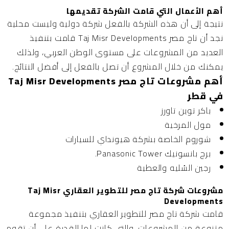
أهم الأعمال التي قامت الشركة تقديمها
نتيجة إلى أن هذه الشركة بالفعل شركة دولية وليست محلية
نجد أن تاج مصر Taj Misr Developments قامت بتنفيذ
العديد من المشروعات على مستوى الوطن العربي، ولذلك
يمكنك من خلال المشروع أن تصل بالفعل إلى أفضل النتائج.
أهم مشروعات تاج مصر Taj Misr Developments
في قطر
باكر توين تاورز
مول المرخية
شوروم الخاصة بشركة هيونداي للسيارات
برج بانسونيك Panasonic Tower.
رجين السُليه والعطية
مشروعات شركة تاج مصر للتطوير العقاري Taj Misr
Developments
قامت شركة تاج مصر للتطوير العقاري بتنفيذ مجموعة
متنوعة من المشروعات، والتي كانت لها القدرة على أن تقوم