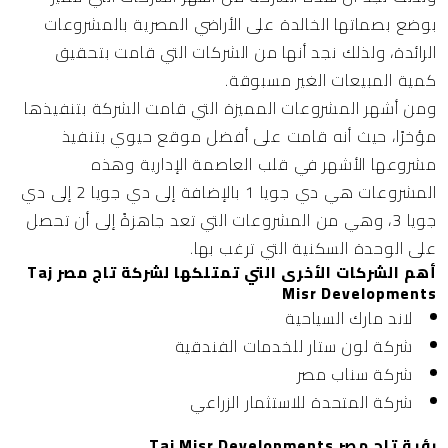
بوضع بصماتها الخالدة على الأراضي المصرية بالمشروعات
الرائدة، ولذلك نجد أنها من الشركات التي قامت بتحقيق
كمية المبيعات الغير مسبوقة.
ومن أشهر المشروعات المميزة التي قامت الشركة بتنفيذها
مؤخرًا، حيث أنه قامت على أفضل موقع حيوي بتنفيذ
مشروعها الأشهر في قلب العاصمة الإدارية وهذه
المشروعات هي دي جويا 1 بالإضافة إلى دي جويا 2 إلى دي
جويا 3، وهي من المشروعات التي تعد جاهزةً إلى أن تحصل
على الوحدة السكنية التي ترغب بها.
أهم الشركات الأخرى التي تمتلكها لشركة تاج مصر Taj
Misr Developments
لاند مارك السياحية
شركة لون ستار للخدمات الفندقية
شركة سناب مصر
شركة المتحدة للاستثمار الزراعي
رؤية تاج مصر Taj Misr Developments