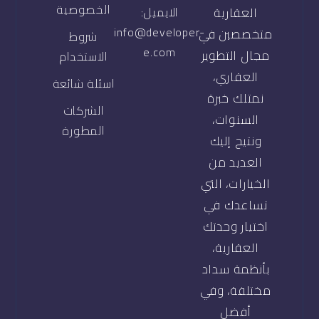
الخصوصية
العقارية
الايميل:
info@developer-
متخصصين في
شروط
e.com
مجال التطوير
الاستخدام
العقاري،
اسئلة شائعة
نمتلك خبرة
الشركات
السنوات،
المطورة
ونتيح إليك
العديد من
الخيارات، التي
تساعدك في
اختيار وحدتك
العقارية،
بأنظمة سداد
مختلفة، وفي
أفضل