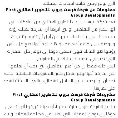
التي توفر وتلبي كافة احتياجات العملاء.
معلومات عن شركة فرست جروب للتطوير العقاري First
Group Developments
تعد شركة فرست جروب للتطوير العقاري من الشركات التي
لها الكثير من التفاصيل، والتي أبرزها أن الشركة تمتلك رؤية
محددة تسعى بالاعتماد عليها من أجل أن تقوم بتنفيذها
والوصول إلى كافة أهدافها، ولذلك نجد أنها تضع على رأس
رؤيتها هو المالك فهي تسعى دومًا إلى توفير كل المميزات
التي تصب في مصلحة المالك في المشروع.
ليس ذلك فقط بل من أهم التفاصيل التي يجب أن تعلمها
عن الشركة أنها تهتم بشكل كبير بالمشروعات الساحلية، لذلك
نجد أن لها بصمات في الساحل الشمالي، والعين السخنة تشهد
على تميزها.
مشروعات شركة فرست جروب للتطوير العقاري First
Group Developments
ما ميز الشركة طوال فترة عملها، أو طيلة تاريخها أنها تسعى
دومًا إلى توفير المميزات التي تصب في مصلحة العملاء، وبناء