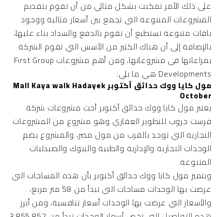
على ذلك الأمر تمكنت بشكل مثالي من أن تقوم بتقديم
المشروعات المتنوعة التي تجمع بين أسعار مثالية ووجود
باقات متنوعة تستطيع أن تقوم بالدفع والسداد بناء عليها،
بالإضافة إلى أن هناك الكثير من الأسس التي تقوم الشركة
بمراعاتها في مشروعاتها، ومن أهم مشروعات First Group
Developments هي ما يلي:
مول كايا ووك حدائق أكتوبر Mall Kaya walk Hadayek
October
يعتبر مول كايا ووك حدائق أكتوبر أحث مشروعات شركة
فرست جروب للتطوير العقاري وهو مشروع من المشروعات
التجارية التي توجد بالقرب من مول مصر، والمشروع يضم
الوحدات التجارية والإدارية والطبية والبنوك والصيدليات
المتنوعة.
ويتميز مول كايا ووك حدائق أكتوبر بأن هذه المساحات التي
عرضت بها الوحدات مساحات التي تبدأ من 58 متر مربع،
والأسعار التي عرضت بها الوحدات أسعار تنافسية، ومن أبرز
هذه التفاصيل التي تخص أسعار الوحدات تبدأ من 3,855,852