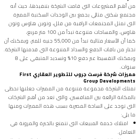
من أهم المشروعات التي قامت الشركة بتنفيذها، حيث أنه
مجتمع شكني مثالي يجمع بين الوحدات السكنية المميزة
التي تمثل المجتمعات الراقية من فلل، وتوين هاوس وتون
هاوس، والمساحات متنوعة تبدأ من 100 متر مربع،
كما أن الأسعار مثالية تبدأ من 55,000 جنيه للمتر، ويمكنك أن
تختار من باقات الدفع والسداد المتنوعة التي قدمتها الشركة.
ويمكنك التقسيط عبر دفع 10% وتسديد المتبقي على 8
سنوات.
مميزات شركة فرست جروب للتطوير العقاري First
Group Developments
تمتلك الشركة مجموعة متنوعة من المميزات جعلتها تحظى
بالمكانة الرائعة بين المنافسين، والتي تعد من أهم الشركات
التي توجد على الساحة المصرية بسبب هذه المميزات ومنها
ما يلي:
امتلاك خدمة المبيعات التي تتمتع بالخبرة والمرونة في
التعامل.