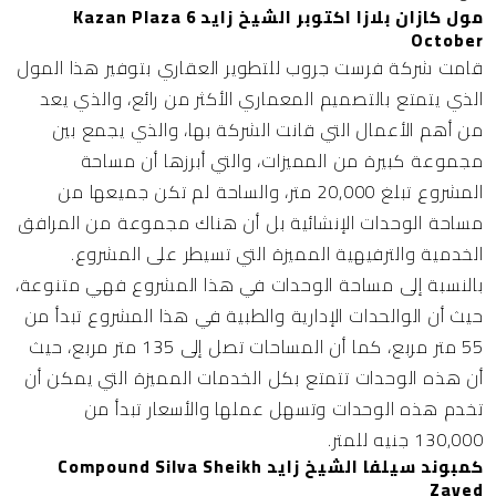
مول كازان بلازا اكتوبر الشيخ زايد Kazan Plaza 6
October
قامت شركة فرست جروب للتطوير العقاري بتوفير هذا المول
الذي يتمتع بالتصميم المعماري الأكثر من رائع، والذي يعد
من أهم الأعمال التي قانت الشركة بها، والذي يجمع بين
مجموعة كبيرة من المميزات، والتي أبرزها أن مساحة
المشروع تبلغ 20,000 متر، والساحة لم تكن جميعها من
مساحة الوحدات الإنشائية بل أن هناك مجموعة من المرافق
الخدمية والترفيهية المميزة التي تسيطر على المشروع.
بالنسبة إلى مساحة الوحدات في هذا المشروع فهي متنوعة،
حيث أن الوالحدات الإدارية والطبية في هذا المشروع تبدأ من
55 متر مربع، كما أن المساحات تصل إلى 135 متر مربع، حيث
أن هذه الوحدات تتمتع بكل الخدمات المميزة التي يمكن أن
تخدم هذه الوحدات وتسهل عملها والأسعار تبدأ من
130,000 جنيه للمتر.
كمبوند سيلفا الشيخ زايد Compound Silva Sheikh
Zayed