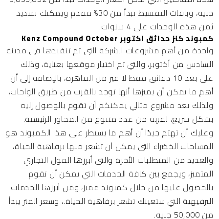
جنيه، وباقات التقسيط تبدأ من 30% مقدم ويمكنك تسديد
ثمن هذه الوحدات على 4 سنوات.
كمبوند كنز حدائق اكتوبر Kenz Compound October
واحدة من أهم مشروعات الشركة التي تم تنفيذها في مدينة
السادس من أكتوبر، والتي تم اختيار موقعها بعناية، وذلك
على بعد 10 دقائق فقط لا غير من القاهرة، بالإضافة إلى أن
أهم ما يمكن أن يميزها أنها توجد بالقرب من طريق الواحات،
ولذلك يعد مشروع مثالي يمكنكم أن تقوم بالوصول إليه
بشكل سريع، لقربه من عدد متنوع من المحاور الرئيسية.
وعليك أن تهتم جيدًا أن أهم ما يسيطر على هذا الكمبوند هو
المساحات الخضراء التي يمكن أن تشعر منها برفاهية الحياة،
والعديد من المتطلبات الأخرة والتي أبرزها المول التجاري
المتميز، ويجمع بين كافة الخدمات التي يمكن أن تقوم
بالحصول عليها من خلال كمبوند مميز، ومن أبرزها الخدمات
الترفيهية التي ستعينك تشعر برفاهية الحياة.، وسعر المتر يبدأ
من 50,000 جنيه.