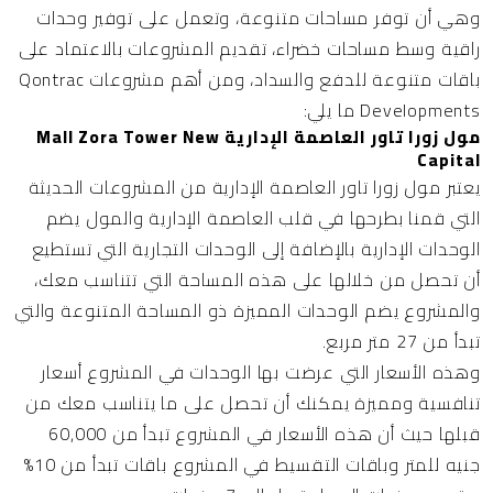
وهي أن توفر مساحات متنوعة، وتعمل على توفير وحدات
راقية وسط مساحات خضراء، تقديم المشروعات بالاعتماد على
باقات متنوعة للدفع والسداد، ومن أهم مشروعات Qontrac
Developments ما يلي:
مول زورا تاور العاصمة الإدارية Mall Zora Tower New
Capital
يعتبر
مول زورا تاور العاصمة الإدارية
من المشروعات الحديثة
التي قمنا بطرحها في قلب العاصمة الإدارية والمول يضم
الوحدات الإدارية بالإضافة إلى الوحدات التجارية التي تستطيع
أن تحصل من خلالها على هذه المساحة التي تتناسب معك،
والمشروع يضم الوحدات المميزة ذو المساحة المتنوعة والتي
تبدأ من 27 متر مربع.
وهذه الأسعار التي عرضت بها الوحدات في المشروع أسعار
تنافسية ومميزة يمكنك أن تحصل على ما يتناسب معك من
قبلها حيث أن هذه الأسعار في المشروع تبدأ من 60,000
جنيه للمتر وباقات التقسيط في المشروع باقات تبدأ من 10%