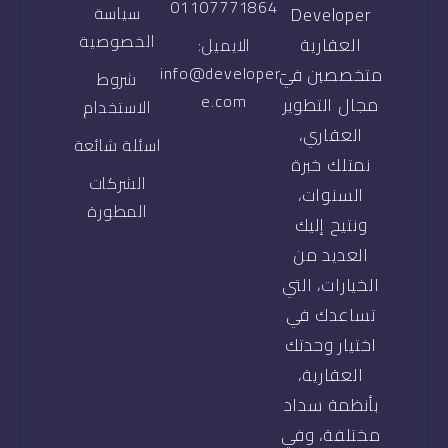
01107771864
سياسة
Developer
الخصوصية
العقارية
الايميل:
info@developer-
متخصصين في
شروط
e.com
مجال التطوير
الاستخدام
العقاري،
اسئلة شائعة
نمتلك خبرة
الشركات
السنوات،
المطورة
ونتيح إليك
العديد من
الخيارات، التي
تساعدك في
اختيار وحدتك
العقارية،
بأنظمة سداد
مختلفة، وفي