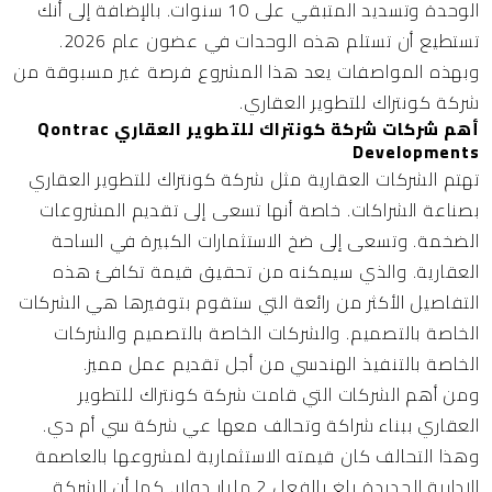
الوحدة وتسديد المتبقي على 10 سنوات. بالإضافة إلى أنك
تستطيع أن تستلم هذه الوحدات في عضون عام 2026.
وبهذه المواصفات يعد هذا المشروع فرصة غير مسبوقة من
شركة كونتراك للتطوير العقاري.
أهم شركات شركة كونتراك للتطوير العقاري Qontrac
Developments
تهتم الشركات العقارية مثل شركة كونتراك للتطوير العقاري
بصناعة الشراكات. خاصة أنها تسعى إلى تقديم المشروعات
الضخمة. وتسعى إلى ضخ الاستثمارات الكبيرة في الساحة
العقارية. والذي سيمكنه من تحقيق قيمة تكافئ هذه
التفاصيل الأكثر من رائعة التي ستقوم بتوفيرها هي الشركات
الخاصة بالتصميم. والشركات الخاصة بالتصميم والشركات
الخاصة بالتنفيذ الهندسي من أجل تقديم عمل مميز.
ومن أهم الشركات التي قامت شركة كونتراك للتطوير
العقاري ببناء شراكة وتحالف معها عي شركة سي أم دي.
وهذا التحالف كان قيمته الاستثمارية لمشروعها بالعاصمة
الإدارية الجديدة بلغ بالفعل 2 مليار دولار. كما أن الشركة