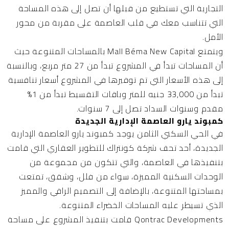
التجارية التي تستطيع من قبلها أن تصل إلى هذه المساحة
التي تتناسب معك في قلب العاصمة على مقربة من محور
الأمل.
ويتمتع Mall Béma New Capital بالمساحات المتنوعة حيث
أن المساحات تبدأ في المشروع تبدأ من 27 متر مربع، وبالنسبة
إلى هذه الأسعار التي تم توفيرها في المشروع أسعار تنافسية
تبدأ من 33,000 جنيه للمتر وباقات التقسيط تبدأ من 1%
مقدم وسنوات السداد تصل إلى 7 سنوات.
كمبوند يارو العاصمة الإدارية الجديدة
في الحي السكني الثامن يوجد
كمبوند يارو العاصمة الإدارية
الجديدة
، أحد تحف شركة كونتراك للتطوير العقاري التي قامت
بتنفيذها في العاصمة، والتي تتكون من مجموعة من
الوحدات السكنية المميزة، سواء من فلل، وشقق، تمتعت
بمساحتها المتنوعة، بالإضافة إلى التصميم الراقي والمميز
الذي تسيطر عليه المساحات الخضراء المتنوعة.
Qontrac Developments قامت بتنفيذ المشروع على مساحة