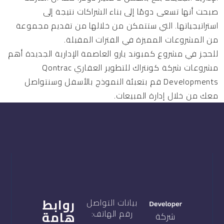
صبحت أنها تسعى دومًا إلى بناء الشراكات نتيجة إلى
استراتيجياتها. التي ستتمكن من خلالها من تقديم مجموعة
من المشروعات المميزة في الفترات المقبلة.
للحجز في مشروع كمبوند يارو العاصمة الإدارية الجديدة أهم
مشروعات شركة كونتراك للتطوير العقاري Qontrac
Developments قم بتعبئة النموذج بالأسفل وسنتواصل
معك من خلال إدارة المبيعات.
روابط
بيانات التواصل
هامة
رقم الهاتف:
شركة