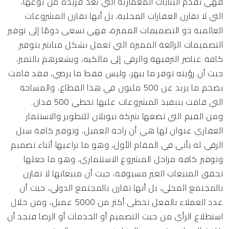
فهي تقدم البنايات المعمارية التي تعد فريدة من نوعها،
التي لا تقارن العقارات المحلية، بل أنها تقارن المشروعات
العالمية ذو التصميمات المميزة، فهي تسعى دومًا إلى توفير
التصميمات الرائعة المميزة التي تعمل بشكل مباشر بتوفير
كافة عناصر الترفيهة والرقي إلى مالكيه، ويشعرهم بالتميز،
حيث أن رؤيته توفر ما يبهر، وليس فقط ما يرضي، فقد قامت
بضخم ما يزيد عن 500 مليون في هذا القطاع، والمساحة
التي قامت بتنفيذ المشروعات عليها تحطي 500 فدان.
ومن القيم التي تضعها شركة نيوبلان للتطوير والاستثمار
العقاري عنوان لها هي أن راحة العميل، وتوفير كافة سبل
الرقي له يأتي في المقام الأول، وهو ما تراعيها أثناء تصميم
وتوفير كافة مراحل المشروع الاستثماري، وهو ما جعلها
تحقق المبيعات الغير مسبوقة، حيث أن مبيعاتها لا تقارن
بالمجتمع المحلي، بل أنها تقارن بالمجتمع الدولي، حيث أن
عدد العملاء بالفعل تخطى أكثر من 5000 عميل، ومن خلال
استطلاع الرأي من حيث التصميم أو الخدمات أو الرضا فنجد أن