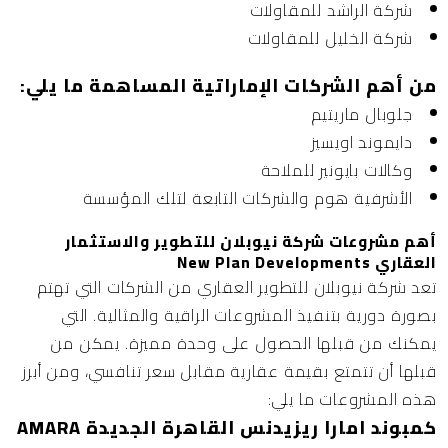
شركة الراشد للمقاولات
شركة الخليل للمقاولات
من أهم الشركات الإماراتية المساهمة ما يلي:
جلوبال ماريتيم
دايموند اويسيز
وكالات بايونير للملاحة
الأشرفية هوم والشركات التابعة لتلك المؤسسة
أهم مشروعات شركة نيوبلان للتطوير والاستثمار
العقاري New Plan Developments
تعد شركة نيوبلان للتطوير العقاري من الشركات التي تهتم
بصورة دورية بتنفيذ المشروعات الراقية والمثالية. التي
يمكنك من قبلها الحصول على وحدة مميزة. يمكن من
قبلها أن تتمتع بقيمة عقارية مقابل سعر تنافسي، ومن أبرز
هذه المشروعات ما يلي:
كمبوند امارا ريزيدنس القاهرة الجديدة AMARA