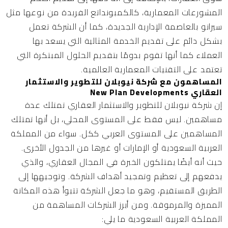
المشورعات المعمارية، كالكمبونداتع الفريدة من نوعها مثل
سيرانو بالعاصمة الإدارية الجديدة، كما أن الشركة تعمل
بشكل دائم على تقديم الخدمة المثالية التي يسعد بها
العملاء كما أنها تقوم بدومًا بتقديم الحلول المبتكرة التي
تعتمد على التقنيات المعمارية العالمية.
المساهمون مع شركة نيوبلان للتطوير والاستثمار
العقاري New Plan Developments
إن شركة نيوبلان للتطوير والاستثمار العقاري تمتلك عدة
مساهمين. ليس فقط على المستوى المحلي، بل أنها تمتلك
المساهمين على المستوى العربي ككل. سواء من المملكة
العربية السعودية أو الإمارات أو غيرها من الجدول الأخرى.
حيث أنه أيضًا يمتلكون الخبرة في المجال العقاري، والذي
يدفعهم إلى تعظيم وتمجيد أهداف الشركة. وتوجيهها إلى
الطريق المستقيم، وهو ما جعل الشركة تتبوأ هذه المكانة
المميزة والمرموقة. ومن أبرز الشركات المساهمة من
المملكة العربية السعودية ما يلي: