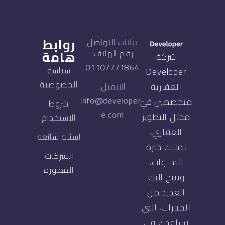
روابط
بيانات التواصل
هامة
رقم الهاتف:
شركة
01107771864
سياسة
Developer
الخصوصية
العقارية
الايميل:
info@developer-
متخصصين في
شروط
e.com
مجال التطوير
الاستخدام
العقاري،
اسئلة شائعة
نمتلك خبرة
الشركات
السنوات،
المطورة
ونتيح إليك
العديد من
الخيارات، التي
تساعدك في