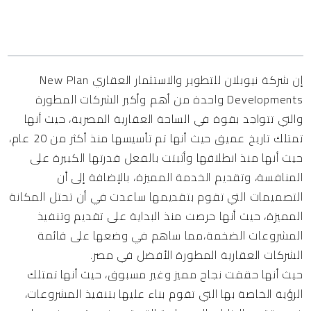
المحتويات
إن شركة نيوبلان للتطوير والاستثمار العقاري New Plan
Developments واحدة من أهم وأكبر الشركات المطورة
والتي تتواجد بقوة في الساحة العقارية المصرية، حيث أنها
تمتلك تاريخ عميق حيث أنها تم تأسيسها منذ أكثر من 20 عام،
حيث أنها منذ انطلاقها وأثبتت بالفعل قدرتها الكبيرة على
المنافسة، وتقديم الخدمة المميزة، بالإضافة إلى أن
التصميمات التي تقوم بتقديمها ساعدت في أن تحتل المكانة
المميزة، حيث أنها حرصت منذ البداية على تقديم وتنفيذ
المشروعات الضخمة،مما ساهم في وضعها على قائمة
الشركات العقارية المطورة الأفضل في مصر.
حيث أنها حققت نجاح مميز وغير مسبوق، حيث أنها تمتلك
الرؤية الخاصة بها التي تقوم بناء عليها بتنفيذ المشروعات،