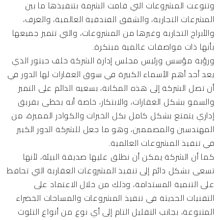
وتنوعت المشروعات التي قامت الشرمة بتنفيذها ما بين
المشرعات التجارية، والشقق الفندقية العالمية، والغرف،
والأبراج التجارية وغيرها من المشروعات، والتي تتميز جميعها
بأنها ذات مواصفات عالمية مبتكرة.
ورؤية مؤسس ورئيس مجلس إدارة الشركة خلف حبتور الذي
يعد أحد أهم الأسماء الكبيرة في سوق العقارات لها الدور في
أن تصل الشركة إلى هذه المكانة، بسعيه الدائم على التميز
والسمو بشكل العقارات، والابتكار، خاصة أنه يحظى بفريق
إداري يتمتع بشكل كامل بكل الخبرات والكوادر المميزة، من
المهندسين والمصممين، وهو ما جعل للشركة الدور الكبير
في تنفيذ المشروعات العالمية.
كما أن الشركة يمكن أن نطلق عليها صديقة البيئة، لأنها
تسعى بشكل دائم إلى تنفيذ المشروعات العقارية التي تحافظ
على التنمية المستدامة، وذلك من خلال الاعتماد على
التقنيات الحديثة في تنفيذ المشروعات والمساحات الخضراء
المتنوعة، بجانب التقليل التام إلى أي نوع من أنواع التلوث