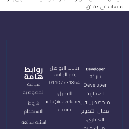
المبيعات في دقائق.
روابط
بيانات التواصل
هامة
رقم الهاتف:
شركة
01107771864
سياسة
Developer
الخصوصية
العقارية
الايميل:
info@developer-
متخصصين في
شروط
e.com
مجال التطوير
الاستخدام
العقاري،
اسئلة شائعة
نمتلك خبرة