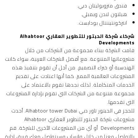
فندق متروبوليتان دبي.
هيلتون لندن ويمبلي.
انتركونتيننتال بودابست.
شركاء شركة الحبتور للتطوير العقاري Alhabtoor
Developments
قامت الشركة ببناء مجموعة من الشركات من خلال
مشروعاتها المتنوعة. مع أفضل الشركات العربية، سواء كانت
الهندسية أو خبراء التصميم. من أجل أن تقوم بتنفيذ هذه
المشروعات العالمية المميز. كما أنها اعتادت على تقديم
الخدمات المتكاملة. لذلك نجدها تقوم بالاعتماد على
مجموعة متنوعة من الشركات التي تقوم بإدارة المشروعات
التي تقدمها.
للحجز في الحبتور تاور دبي Alhabtoor tower Dubai. أحدث
مشروعات شركة الحبتور للتطوير العقاري Alhabtoor
Developments أو أي من المشروعات الأخرى للشركة. قم
بالتواصل معنا من خلال واتساب وسيتواصل معك فريق إدارة