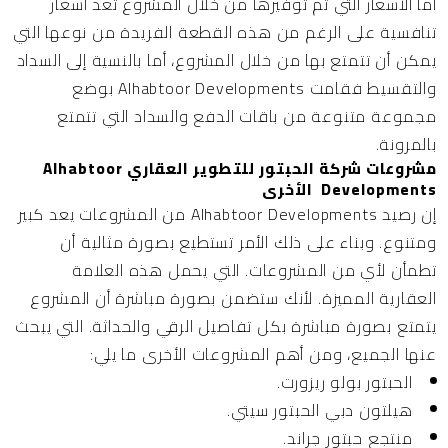
أما الأسعار التي تم توفيرها من خلال المشروع تعد أسعار
تنافسية على الرغم من هذه القطعة الفريدة من نوعها التي
يمكن أن تتمتع بها من خلال المشروع، أما بالنسية إلى السداد
والتقسيط فقامت Alhabtoor Developments بوضع
مجموعة متنوعة من باقات الدفع والسداد التي تتمتع
بالمرونة.
مشروعات شركة الحبتور للتطوير العقاري Alhabtoor
Developments الأخرى
إن رصيد Alhabtoor Developments من المشروعات يعد كبير
ومتنوع. وبناء على ذلك الأمر تستطيع بصورة مثالية أن
تطمأن لأي من المشروعات. التي يحمل هذه العلامة
العقارية المميزة. لأنك ستضمن بصورة مباشرة أن المشروع
يتمتع بصورة مباشرة بكل تفاصيل الرقي والحداثة. التي يبحث
عنها الجميع، ومن أهم المشروعات الأخرى ما يلي:
الحبتور بولو ريزورت.
هيلتون دبي الحبتور سيتي.
منتجع حبتور جراند.