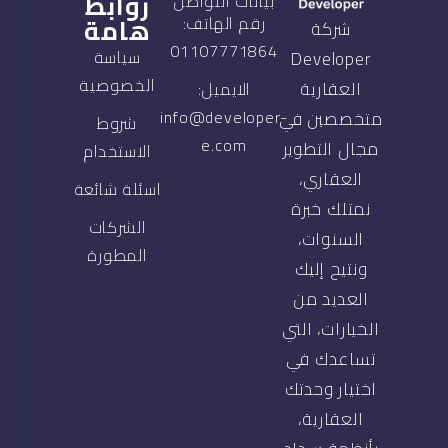
روابط
بيانات التواصل
هامة
رقم الهاتف:
شركة
01107771864
سياسة
Developer
الخصوصية
العقارية
الايميل:
info@developer-
متخصصين في
شروط
e.com
مجال التطوير
الاستخدام
العقاري،
اسئلة شائعة
نمتلك خبرة
الشركات
السنوات،
المطورة
ونتيح إليك
العديد من
الخيارات، التي
تساعدك في
اختيار وحدتك
العقارية،