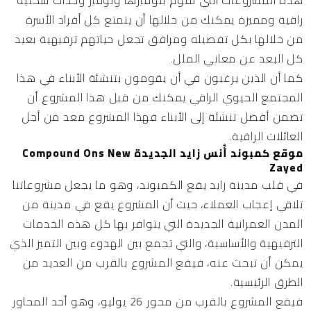
هذه المشروعات التي نقوم بتوفيرها وتوفير وحدات سكنية
راقية ومميزة يمكنك من خلالها أن يتمتع كل أفراد الأسرة
من خلالها بكل تفصيله ومرافق تجعل حياتهم ترفيهية بعيد
كل البعد عن معاني الملل.
كما أن الذين يرغبون في أن يقومون بتنشئة الأبناء في هذا
المجتمع الحيوي الراقي يمكنك من قبل هذا المشروع أن
تضمن أفضل تنشئة إلى الأبناء فهذا المشروع معد من أجل
العائلات الراقية.
موقع كمبوند أُنس زايد الجديدة Compound Ons New
Zayed
في قلب مدينة زايد يقع الكمبوند، وهو ما يجعل مشروعاتنا
تلاقي إعجاب العملاء، حيث أن المشروع يقع في مدينة من
المدن العمرانية الجديدة التي يتوافر بها كل هذه الخدمات
الترفيهية والأساسية، والتي تجمع بين الهدوء وبين التميز الذي
يمكن أن تبحث عنه، فيقع المشروع بالقرب من العديد من
الطرق الرئيسية.
فيقع المشروع بالقرب من محور 26 يوليو، وهو أحد المحاور