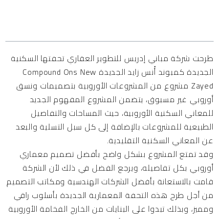
المحتويات
طرحت شركة مباني إدريس للتطوير العقاري تحفتها السكنية
الجديدة كمبوند أُنس زايد الجديدة Compound Ons New
Zayed مشروع من المشروعات الأوروبية بتصميمات ونسق
أوروبي غير مسبوق، يتضمن المشروع المفهوم الجديد
للمعاني السكنية الأوروبية، حيث المساحات والتفاصيل
الطبيعية للمشروعات بالإضافة إلى كل سبل التسلية والبعد
عن المعاني السكنية التقليدية.
وقد تمتع المشروع بشكل واضح بأفضل تصميم معماري
أوروبي بكل تفاصيله، ويرجع الفضل في ذلك لأن الشركة
قامت بالاستعانة بأفضل الشركات الهندسية ومكاتب التصميم
من أجل طرح هذه التحفة المعمارية الجديدة بأسلوب راقي
ومميز، وبذلك تبدوا على البنايات من الخارج الفخامة الأوروبية