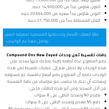
التاون هاوس يبدأ من 14,900,000 جنيه.
التوين هاوس يبدأ سعره من 20,664,000 جنيه.
الفلل المستقلة يبدأ من 27,750,000 جنيه.
نظرًا لتغيرات الأسعار وتحديثاتها المستمرة لمعرفة السعر
تواصل معنا عبر الواتساب
باقات تقسيط ثمن وحدات Compound Ons New Zayed
يضم المشروع عدة أنظمة راقية يمكنك منها تسديد ثمن
هذه الوحدات ولا تحمل هم إلى عمليات تقسيط ثمن هذه
الوحدات خاصة أن المشروع يضم أسعار تنافسية غير مسبوقة
ويمكنك أن تختار ما يتناسب مع ميزانيتك من باقة التقسيط
من أجل التسديد ومن أبرز هذه الباقات ما يلي:
مقدم 0% وتسديد الباقي على 8 سنوات.
دفع 5% مقدم وتسديد الباقي على 9 سنوات.
مقدم 5% وتسديد الباقي على 10 سنوات مع دفعة 5%