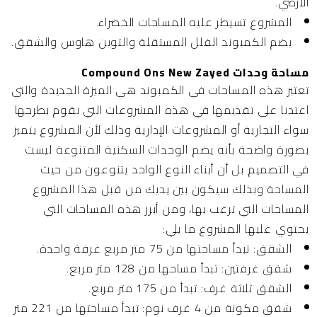
الأرضي.
المشروع تسيطر عليه المساحات الخضراء.
يضم الكمبوند الفلل المستقلة والتوين هاوس والشقق.
مساحة وحدات Compound Ons New Zayed
تعتبر هذه المساحات في الكمبوند هي الميزة الجديدة والتي
اعتدنا على تقديمها في هذه المشروعات التي نقوم بطرحها
سواء التجارية أو المشروعات الإدارية وذلك لأن المشروع يتميز
بصورة واضحة بأنه يضم الوحدات السكنية المتنوعة ليست
في التصميم بل أن أبناء النوع الواحد يتنوعون من حيث
المساحة وبذلك سيكون بين يديك من قبل هذا المشروع
المساحات التي ترغب بها، ومن أبرز هذه المساحات التي
يحتوي عليها المشروع ما يلي:
الشقق: تبدأ مساحتها من 75 متر مربع غرفة واحدة.
شقق غرفتين: تبدأ مساحها من 128 متر مربع.
الشقق ثلاثة غرف: تبدأ من 175 متر مربع.
شقق مكونة من 4 غرف نوم: تبدأ مساحتها من 221 متر