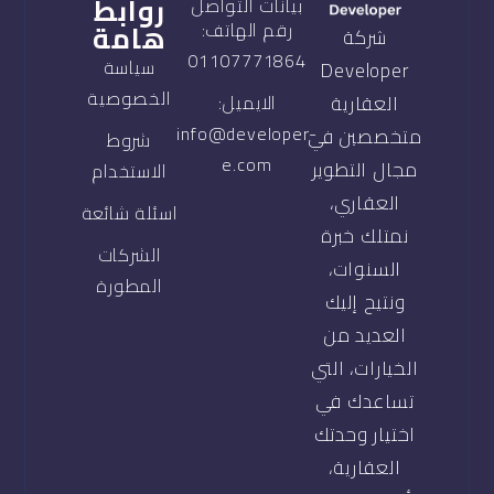
روابط
بيانات التواصل
هامة
رقم الهاتف:
شركة
01107771864
سياسة
Developer
الخصوصية
العقارية
الايميل:
info@developer-
متخصصين في
شروط
e.com
مجال التطوير
الاستخدام
العقاري،
اسئلة شائعة
نمتلك خبرة
الشركات
السنوات،
المطورة
ونتيح إليك
العديد من
الخيارات، التي
تساعدك في
اختيار وحدتك
العقارية،