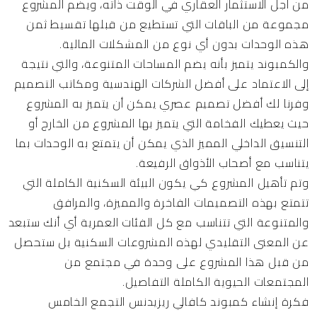
من أجل الاستثمار العقاري في الوقت ذاته، ويضم المشروع
مجموعة من الباقات التي تستطيع من قبلها تقسيط ثمن
هذه الوحدات بدون أي نوع من المشكلات المالية.
والكمبوند يتميز بأنه يضم المساحات المتنوعة، والتي نتيجة
إلى الاعتماد على أفضل الشركات الهندسية ومكاتب التصميم
وفرنا لك أفضل تصميم عصري يمكن أن يتميز به المشروع
حيث يعطيك الفخامة التي يتميز بها المشروع من الخارج أو
التنسيق الداخلي المميز الذي يمكن أن يتمتع به الوحدات بما
يتناسب مع أصحاب الأذواق الرفيعة.
وتم تأهيل المشروع كي يكون البيئة السكنية الكاملة التي
تتمتع بهذه التصميمات الفاخرة والمميزة، والمرافق
والمتنوعة التي تتناسب مع كل الفئات العمرية أي أنك ستبعد
عن المعنى التقليدي لهذه المشروعات السكنية بل ستحصل
من قبل هذا المشروع على وحدة في مجتمع من
المجتمعات الحيوية الكاملة التفاصيل.
فكرة إنشاء كمبوند كافالي ريزيدنس التجمع الخامس