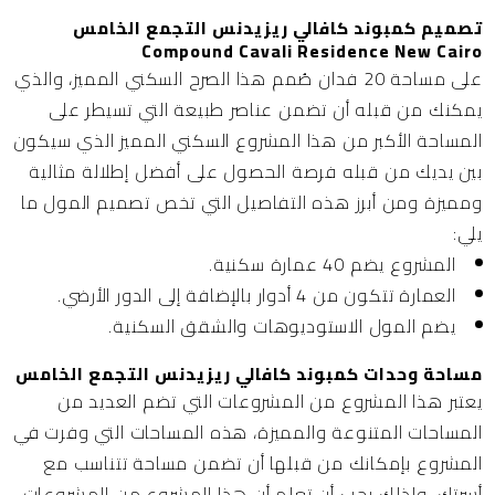
تصميم كمبوند كافالي ريزيدنس التجمع الخامس
Compound Cavali Residence New Cairo
على مساحة 20 فدان صُمم هذا الصرح السكني المميز، والذي
يمكنك من قبله أن تضمن عناصر طبيعة التي تسيطر على
المساحة الأكبر من هذا المشروع السكني المميز الذي سيكون
بين يديك من قبله فرصة الحصول على أفضل إطلالة مثالية
ومميزة ومن أبرز هذه التفاصيل التي تخص تصميم المول ما
يلي:
المشروع يضم 40 عمارة سكنية.
العمارة تتكون من 4 أدوار بالإضافة إلى الدور الأرضي.
يضم المول الاستوديوهات والشقق السكنية.
مساحة وحدات كمبوند كافالي ريزيدنس التجمع الخامس
يعتبر هذا المشروع من المشروعات التي تضم العديد من
المساحات المتنوعة والمميزة، هذه المساحات التي وفرت في
المشروع بإمكانك من قبلها أن تضمن مساحة تتناسب مع
أسرتك، ولذلك يجب أن تعلم أن هذا المشروع من المشروعات