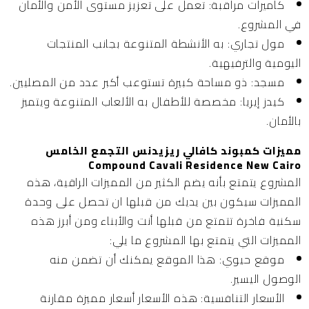
كاميرات مراقبة:
تعمل على تعزيز مستوى الأمن والأمان
في المشروع.
مول تجاري:
به الأنشطة المتنوعة بجانب المنتجات
اليومية والترفيهية.
مسجد:
ذو مساحة كبيرة تستوعب أكبر عدد من المصليين.
كيدز إيريا:
مخصصة للأطفال به الألعاب المتنوعة ويتميز
بالأمان.
مميزات كمبوند كافالي ريزيدنس التجمع الخامس
Compound Cavali Residence New Cairo
المشروع يتمتع بأنه يضم الكثير من المميزات الراقية، هذه
المميزات سيكون بين يديك من قبلها ان تحصل على وحدة
سكنية فاخرة تتمتع من قبلها أنت والأبناء ومن أبرز هذه
المميزات التي يتمتع بها المشروع ما يلي:
موقع حيوي:
هذا الموقع يمكنك أن تضمن منه
الوصول اليسير.
الأسعار التنافسية:
هذه الأسعار أسعار مميزة مقارنة