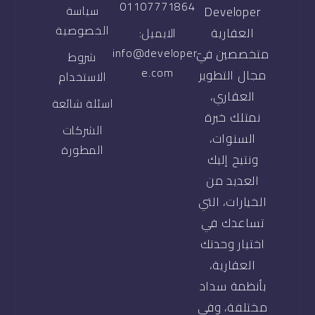
01107771864
سياسة
Developer
الخصوصية
العقارية
الايميل:
info@developer-
متخصصين في
شروط
e.com
مجال التطوير
الاستخدام
العقاري،
اسئلة شائعة
نمتلك خبرة
الشركات
السنوات،
المطورة
ونتيح إليك
العديد من
الخيارات، التي
تساعدك في
اختيار وحدتك
العقارية،
بأنظمة سداد
مختلفة، وفي