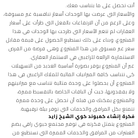
أنت تحصل على ما يتناسب معك.
والأسعار التي عرضت بها الوحدات أسعار تنافسية غير مسبوقة،
وعلى الرغم من أن الارتفاعات بالفعل التي طرأت على أسعار
العقارات لم تتغير الأسعار التي طرحت بها الوحدات في هذا
المشروع، وبناء على ذلك تستطيع الحصول على قيمة مقابل
سعر غير مسبوق من هذا المشروع وهي فرصة من الفرص
الاستثمارية الرائعة للراغبين في الاستثمار العقاري.
غير أن المشروع يوفر بصورة أساسية العديد من التسهيلات
كي تتناسب كافة الميزانيات المالية للملاك الراغبين في هذا
المشروع أن يحصلوا على وحدة مثالية تتناسب مع ميزانيتهم
ولا يفقدونها، حيث أن الباقات الخاصة بالتقسيط مميزة،
والمشروع يمكنك من قبله أن تحصل على وحدة مميزة
تتمتع بكل المرافق والخدمات التي توفر بيئة ترفيهية.
فكرة إنشاء كمبوند كوي الشيخ زايد
المشروع يتمثل فكرته في توفير مجتمع حيوي راقي يضم
العشرات من المرافق والخدمات المميزة التي تستطيع من