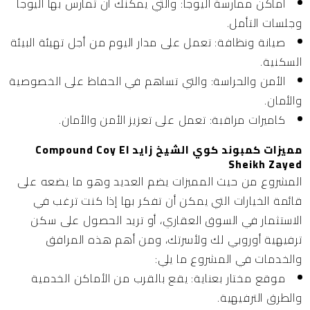
أماكن ممارسة اليوجا:
والتي يمكنك أن تمارس بها اليوجا
وجلسات التأمل.
صيانة ونظافة:
تعمل على مدار اليوم من أجل تهيئة البيئة
السكنية.
الأمن والحراسة:
والتي تساهم في الحفاظ على الخصوصية
والأمان.
كاميرات مراقبة:
تعمل على تعزيز الأمن والأمان.
مميزات كمبوند كوي الشيخ زايد Compound Coy El
Sheikh Zayed
المشروع من حيث المميزات يضم العديد وهو ما يضعه على
قائمة الخيارات التي يمكن أن تفكر بها إذا كنت ترغب في
الاستثمار في السوق العقاري، أو تريد الحصول على سكن
ترفيهية أوروبي لك ولأسرتك، ومن أهم هذه المرافق
والخدمات في المشروع ما يلي:
موقع مختار بعناية:
يقع بالقرب من الأماكن الخدمية
والطرق الترفيهية.