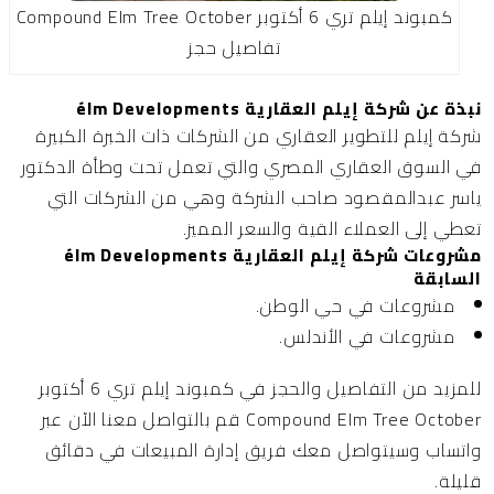
كمبوند إيلم تري 6 أكتوبر Compound Elm Tree October
تفاصيل حجز
نبذة عن شركة إيلم العقارية élm Developments
شركة إيلم للتطوير العقاري
من الشركات ذات الخبرة الكبيرة
في السوق العقاري المصري والتي تعمل تحت وطأة الدكتور
ياسر عبدالمقصود صاحب الشركة وهي من الشركات التي
تعطي إلى العملاء القية والسعر المميز.
مشروعات شركة إيلم العقارية élm Developments
السابقة
مشروعات في حي الوطن.
مشروعات في الأندلس.
للمزيد من التفاصيل والحجز في كمبوند إيلم تري 6 أكتوبر
Compound Elm Tree October قم بالتواصل معنا الآن عبر
واتساب وسيتواصل معك فريق إدارة المبيعات في دقائق
قليلة.