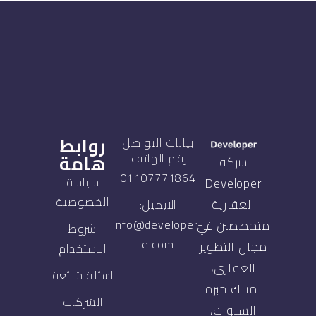
روابط
بيانات التواصل
هامة
رقم الهاتف:
شركة
01107771864
سياسة
Developer
الخصوصية
العقارية
الايميل:
info@developer-
متخصصين في
شروط
e.com
مجال التطوير
الاستخدام
العقاري،
اسئلة شائعة
نمتلك خبرة
الشركات
السنوات،