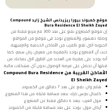
موقع كمبوند بيورا ريزيدنس الشيخ زايد Compound
Bura Residence El Sheikh Zayed
إن موقع المشروع يقع على بعد 300 متر مربع فقط من
وصلة دهشور، والمشروع يوجد في موقع من المواقع
الحيوية التي تقع بالقرب من الأماكن الخدمية والترفيهية،
حيث أن المشروع يوجد بالمقربة من معرض ريان سمير، كما
أنه يوجد على مقربة من العديد من الطرق التي يمكنك من
قبلها أن تحصل على فرصة الوصول بدون أي مشكلات مالية.
الأماكن القريبة من Compound Bura Residence
El Sheikh Zayed
هايبر وان:
يقع على بعد 7 دقائق من الكمبوند.
كابيتال بيزنس بارك:
يبعد مسافة قليلة من هذا المشروع.
مول العرب:
يبعد 4 دقائق فقط عن المشروع.
أركان مول:
يوجد على بعد مسافة قليلة من الكمبوند.