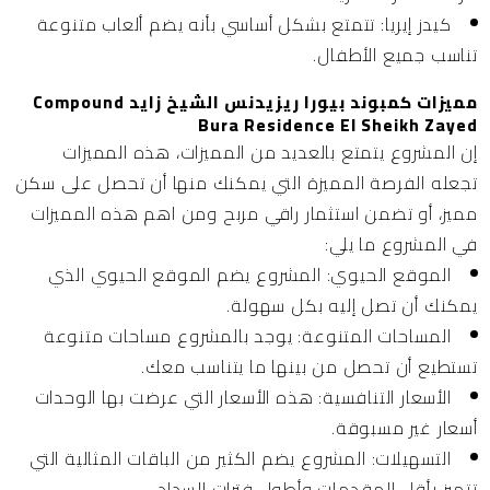
كيدز إيريا:
تتمتع بشكل أساسي بأنه يضم ألعاب متنوعة
تناسب جميع الأطفال.
مميزات كمبوند بيورا ريزيدنس الشيخ زايد Compound
Bura Residence El Sheikh Zayed
إن المشروع يتمتع بالعديد من المميزات، هذه المميزات
تجعله الفرصة المميزة التي يمكنك منها أن تحصل على سكن
مميز، أو تضمن استثمار راقي مربح ومن اهم هذه المميزات
في المشروع ما يلي:
الموقع الحيوي:
المشروع يضم الموقع الحيوي الذي
يمكنك أن تصل إليه بكل سهولة.
المساحات المتنوعة:
يوجد بالمشروع مساحات متنوعة
تستطيع أن تحصل من بينها ما يتناسب معك.
الأسعار التنافسية:
هذه الأسعار التي عرضت بها الوحدات
أسعار غير مسبوقة.
التسهيلات:
المشروع يضم الكثير من الباقات المثالية التي
تتميز بأقل المقدمات وأطول فترات السداد.