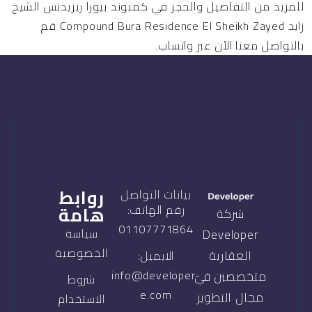
للمزيد من التفاصيل والحجز في كمبوند بيورا ريزيدنس الشيخ
زايد Compound Bura Residence El Sheikh Zayed قم
بالتواصل معنا الآن عبر واتساب.
روابط
بيانات التواصل
هامة
رقم الهاتف:
شركة
01107771864
سياسة
Developer
الخصوصية
العقارية
الايميل:
info@developer-
متخصصين في
شروط
e.com
مجال التطوير
الاستخدام