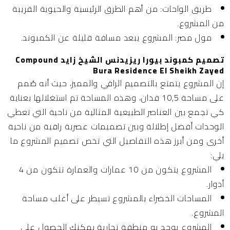
طريق الواحات:
من أهم الطرق الرئيسية والحيوية القريبة
من المشروع.
مول مصر:
المشروع يبعد مسافة قليلة عن الكمبوند.
تصميم كمبوند بيورا ريزيدنس الشيخ زايد Compound
Bura Residence El Sheikh Zayed
إن المشروع يتمتع بالتصميم الراقي والمميز، حيث أنه صُمم
على مساحة 10,5 فدان، وهذه المساحة تم استغلالها بعناية
كي تجمع بين العناصر الطبيعية المثالية من ناحية التي تعطي
الوحدات أفضل إطلالة وبين تصميمات عصرية راقية من ناحية
أخرى ومن أبرز هذه التفاصيل التي تخص تصميم المشروع ما
يلي:
المشروع يتكون من 10 عمارات والعمارة تتكون من 4
أدوار.
المساحات الخضراء بالمشروع تسيطر على أغلب مساحة
المشروع.
المشروع يوجد به منطقة تجارية يمكنك الحصول على